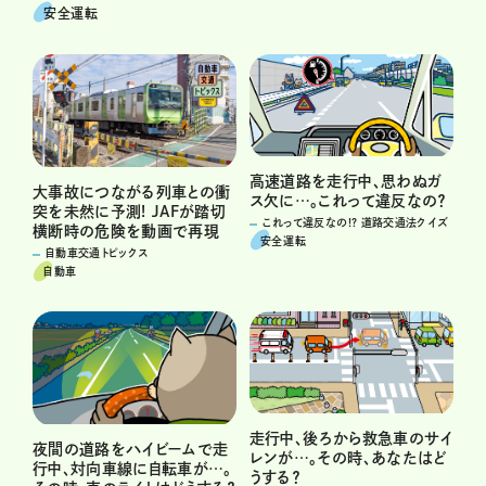
安全運転
高速道路を走行中、思わぬガ
大事故につながる列車との衝
ス欠に…。これって違反なの？
突を未然に予測! JAFが踏切
これって違反なの!? 道路交通法クイズ
横断時の危険を動画で再現
安全運転
自動車交通トピックス
自動車
走行中、後ろから救急車のサイ
夜間の道路をハイビームで走
レンが…。その時、あなたはど
行中、対向車線に自転車が…。
うする？