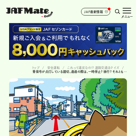
JAF最新情報
メニュー
トップ
安全運転
これって違反なの!? 道路交通法クイズ
青信号が点灯している踏切。通過の際は、一時停止？ 徐行？ それとも…