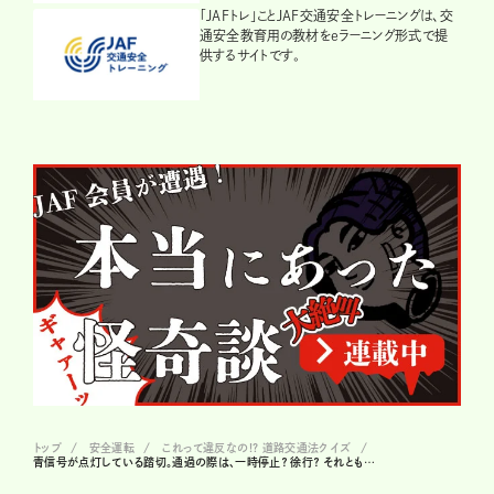
「JAFトレ」ことJAF交通安全トレーニングは、交
通安全教育用の教材をeラーニング形式で提
供するサイトです。
トップ
安全運転
これって違反なの!? 道路交通法クイズ
青信号が点灯している踏切。通過の際は、一時停止？ 徐行？ それとも…