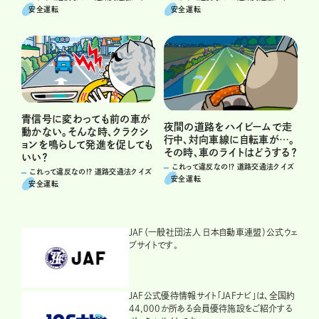
安全運転
安全運転
青信号に変わっても前の車が
夜間の道路をハイビームで走
動かない。そんな時、クラクシ
行中、対向車線に自転車が…。
ョンを鳴らして発進を促しても
その時、車のライトはどうする？
いい？
これって違反なの!? 道路交通法クイズ
これって違反なの!? 道路交通法クイズ
安全運転
安全運転
JAF（一般社団法人 日本自動車連盟）公式ウェ
ブサイトです。
JAF公式優待情報サイト「JAFナビ」は、全国約
44,000か所ある会員優待施設をご紹介する