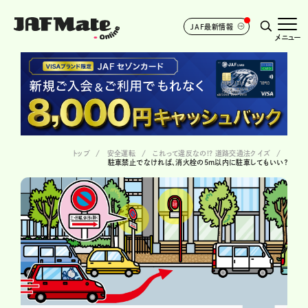
JAF最新情報
メニュー
トップ
安全運転
これって違反なの!? 道路交通法クイズ
駐車禁止でなければ、消火栓の5m以内に駐車してもいい？