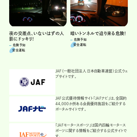
夜の交差点、いないはずの人
暗いトンネルで迫り来る危険！
影にドッキリ！
危険予知
安全運転
危険予知
安全運転
JAF（一般社団法人 日本自動車連盟）公式ウェ
ブサイトです。
JAF公式優待情報サイト「JAFナビ」は、全国約
44,000か所ある会員優待施設をご紹介する
ポータルサイトです。
「JAFモータースポーツ」は国内四輪モータース
ポーツに関する情報をご紹介する公式サイトで
す。