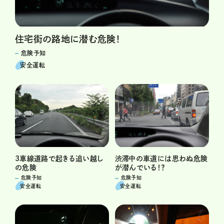
住宅街の路地に潜む危険！
危険予知
安全運転
3車線道路で起きる追い越し
渋滞中の車道には思わぬ危険
の危険
が潜んでいる！？
危険予知
危険予知
安全運転
安全運転