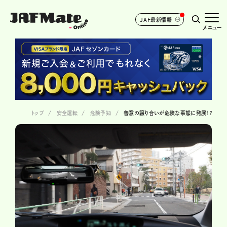
JAF最新情報
メニュー
トップ
安全運転
危険予知
善意の譲り合いが危険な事態に発展！？