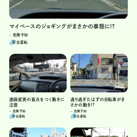
マイペースのジョギングがまさかの事態に!?
危険予知
安全運転
通り過ぎたはずの自転車がま
進路変更の盲点をつく動きに
さかの動き!?
注意
危険予知
危険予知
安全運転
安全運転