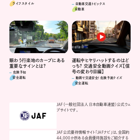
ライフスタイル
自動車交通トピックス
自動車
運転中ヒヤリハットするのはど
賑わう行楽地のカーブにある
っち? 交通安全動画クイズ【信
重要なサインとは?
号の変わり目編】
危険予知
安全運転
動画で交通安全! 危険予測クイズ
安全運転
JAF（一般社団法人 日本自動車連盟）公式ウェ
ブサイトです。
JAF公式優待情報サイト「JAFナビ」は、全国約
44,000か所ある会員優待施設をご紹介する