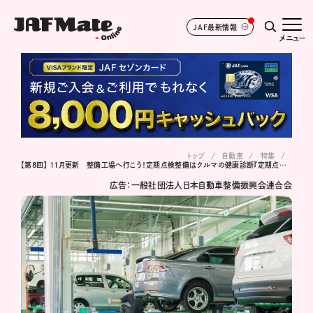
JAF最新情報
メニュー
トップ
自動車
特集
【第8回】 11月更新 整備工場へ行こう！定期点検整備はクルマの健康診断『定期点検を正しく理解しよう！』
広告：一般社団法人日本自動車整備振興会連合会