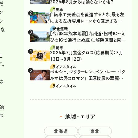
2026年8月からは通らないかも?
だ
自動車
ン
自転車で交差点を直進するとき、最も左
ン
にある左折専用レーンから直進するの
は、違反？
安全運転
まな
【令和8年熊本地震】九州道・松橋IC～え
びのICで通行止め続く。解除区間と東九
州道の迂回ルート
自動車
2026年7月賞金クロス（応募期間：7月
上
13日～8月12日）
だ。
ライフスタイル
ポルシェ、マクラーレン、ベントレー…「ク
ルマは男のロマン」 田原俊彦の華麗な
は
る愛車遍歴
ライフスタイル
「選
ス
地域・エリア
北海道
東北