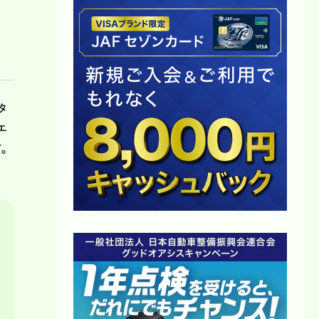
タ
エ
。