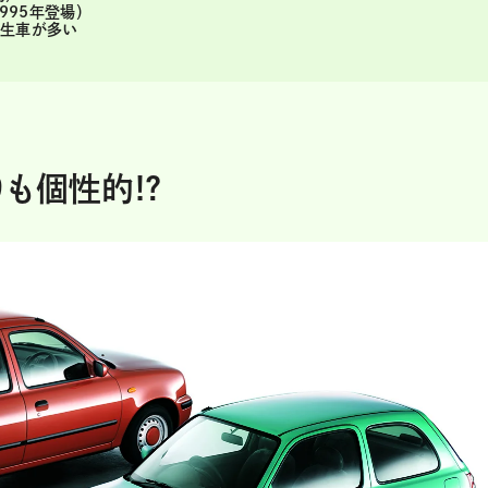
995年登場）
派生車が多い
も個性的!?