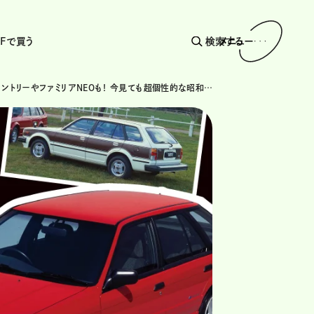
AFで買う
検索する
メニュー
シビックカントリーやファミリアNEOも！ 今見ても超個性的な昭和・平成の派生車をプレイバック!!