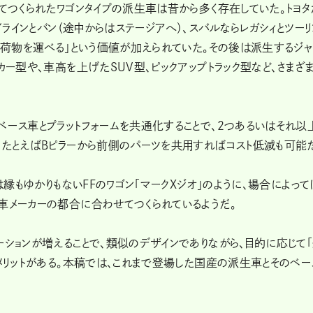
してつくられたワゴンタイプの派生車は昔から多く存在していた。トヨタ
イラインとバン（途中からはステージアへ）、スバルならレガシィとツーリ
くの荷物を運べる」という価値が加えられていた。その後は派生するジャ
カー型や、車高を上げたSUV型、ピックアップトラック型など、さまざ
ベース車とプラットフォームを共通化することで、２つあるいはそれ以
。たとえばＢピラーから前側のパーツを共用すればコスト低減も可能
は縁もゆかりもないFFのワゴン「マークXジオ」のように、場合によって
車メーカーの都合に合わせてつくられているようだ。
ーションが増えることで、類似のデザインでありながら、目的に応じて
うメリットがある。本稿では、これまで登場した国産の派生車とそのベー