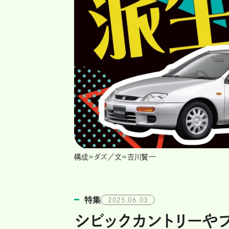
構成＝ダズ／文＝吉川賢一
特集
2025.06.03
シビックカントリーやフ