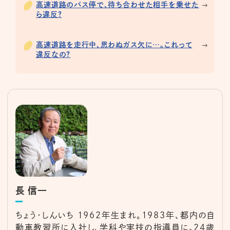
高速道路のバス停で、待ち合わせた相手を乗せた
ら違反?
高速道路を走行中、思わぬガス欠に…。これって
違反なの?
長 信一
ちょう・しんいち 1962年生まれ。1983年、都内の自
動車教習所に入社し、学科や実技の指導員に。24歳