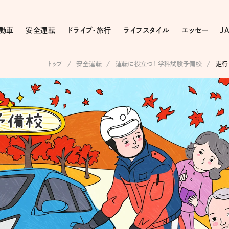
動車
安全運転
ドライブ・旅行
ライフスタイル
エッセー
J
トップ
安全運転
運転に役立つ! 学科試験予備校
走行