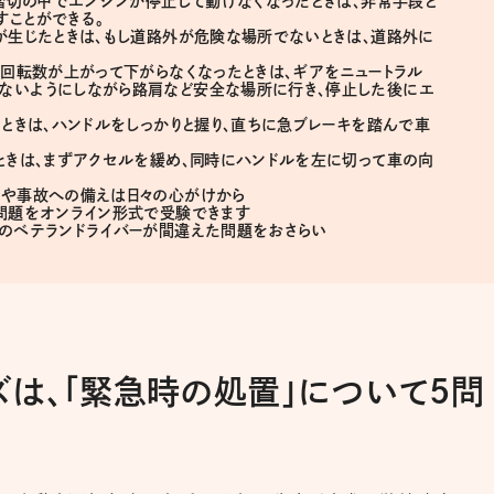
、踏切の中でエンジンが停止して動けなくなったときは、非常手段と
すことができる。
が生じたときは、もし道路外が危険な場所でないときは、道路外に
の回転数が上がって下がらなくなったときは、ギアをニュートラル
ないようにしながら路肩など安全な場所に行き、停止した後にエ
たときは、ハンドルをしっかりと握り、直ちに急ブレーキを踏んで車
ときは、まずアクセルを緩め、同時にハンドルを左に切って車の向
障や事故への備えは日々の心がけから
別問題をオンライン形式で受験できます
くのベテランドライバーが間違えた問題をおさらい
は、「緊急時の処置」について5問