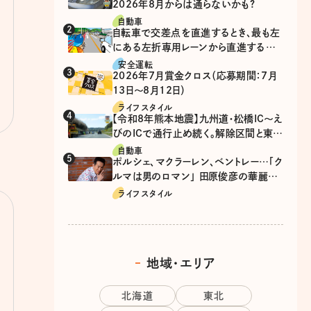
2026年8月からは通らないかも?
自動車
自転車で交差点を直進するとき、最も左
にある左折専用レーンから直進するの
は、違反？
安全運転
2026年7月賞金クロス（応募期間：7月
13日～8月12日）
ライフスタイル
【令和8年熊本地震】九州道・松橋IC～え
びのICで通行止め続く。解除区間と東九
州道の迂回ルート
自動車
ポルシェ、マクラーレン、ベントレー…「ク
ルマは男のロマン」 田原俊彦の華麗な
る愛車遍歴
ライフスタイル
地域・エリア
北海道
東北