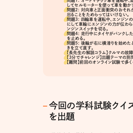
問題1: オートマチック車を運転中
してセルモーターを使って車を動か
問題2: 対向車と正面衝突のおそれ
出ることをためらってはいけない。
問題3: 四輪車を運転中、エンジン
にして車輪にエンジンの力が伝わら
ンジンスイッチを切る。
問題4: 走行中にタイヤがパンクし
を止める。
問題5: 後輪が右に横滑りを始めた
きを立て直す。
【長先生の解説コラム】クルマの故
【3分でチャレンジ】出題テーマの
【難問】前回のオンライン試験で多
今回の学科試験クイズ
を出題