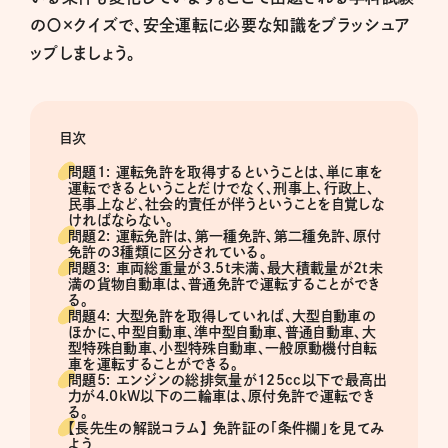
の〇×クイズで、安全運転に必要な知識をブラッシュア
ップしましょう。
目次
問題1: 運転免許を取得するということは、単に車を
運転できるということだけでなく、刑事上、行政上、
民事上など、社会的責任が伴うということを自覚しな
ければならない。
問題2: 運転免許は、第一種免許、第二種免許、原付
免許の3種類に区分されている。
問題3: 車両総重量が3.5t未満、最大積載量が2t未
満の貨物自動車は、普通免許で運転することができ
る。
問題4: 大型免許を取得していれば、大型自動車の
ほかに、中型自動車、準中型自動車、普通自動車、大
型特殊自動車、小型特殊自動車、一般原動機付自転
車を運転することができる。
問題5: エンジンの総排気量が125cc以下で最高出
力が4.0kW以下の二輪車は、原付免許で運転でき
る。
【長先生の解説コラム】 免許証の「条件欄」を見てみ
よう