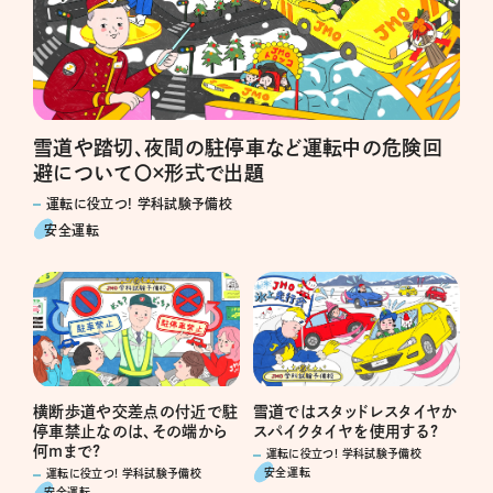
雪道や踏切、夜間の駐停車など運転中の危険回
避について〇×形式で出題
運転に役立つ! 学科試験予備校
安全運転
横断歩道や交差点の付近で駐
雪道ではスタッドレスタイヤか
停車禁止なのは、その端から
スパイクタイヤを使用する?
何mまで?
運転に役立つ! 学科試験予備校
安全運転
運転に役立つ! 学科試験予備校
安全運転