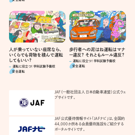
人が乗っていない座席なら、
歩行者への泥はね運転はマナ
いくらでも荷物を積んで運転
ー違反? それともルール違反?
してもいい?
運転に役立つ! 学科試験予備校
安全運転
運転に役立つ! 学科試験予備校
安全運転
JAF（一般社団法人 日本自動車連盟）公式ウェ
ブサイトです。
JAF公式優待情報サイト「JAFナビ」は、全国約
44,000か所ある会員優待施設をご紹介する
ポータルサイトです。