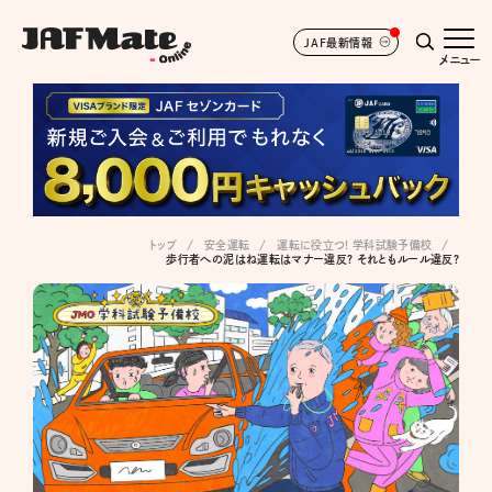
JAF最新情報
メニュー
トップ
安全運転
運転に役立つ! 学科試験予備校
歩行者への泥はね運転はマナー違反? それともルール違反?