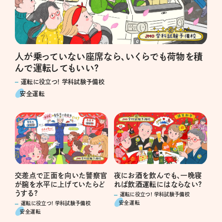
人が乗っていない座席なら、いくらでも荷物を積
んで運転してもいい?
運転に役立つ! 学科試験予備校
安全運転
交差点で正面を向いた警察官
夜にお酒を飲んでも、一晩寝
が腕を水平に上げていたらど
れば飲酒運転にはならない?
うする?
運転に役立つ! 学科試験予備校
安全運転
運転に役立つ! 学科試験予備校
安全運転