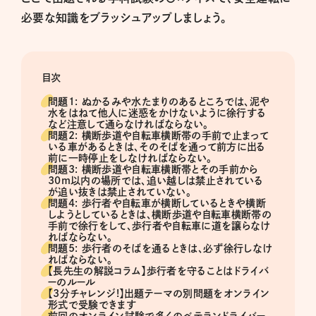
必要な知識をブラッシュアップしましょう。
目次
問題1: ぬかるみや水たまりのあるところでは、泥や
水をはねて他人に迷惑をかけないように徐行する
など注意して通らなければならない。
問題2: 横断歩道や自転車横断帯の手前で止まって
いる車があるときは、そのそばを通って前方に出る
前に一時停止をしなければならない。
問題3: 横断歩道や自転車横断帯とその手前から
30m以内の場所では、追い越しは禁止されている
が追い抜きは禁止されていない。
問題4: 歩行者や自転車が横断しているときや横断
しようとしているときは、横断歩道や自転車横断帯の
手前で徐行をして、歩行者や自転車に道を譲らなけ
ればならない。
問題5: 歩行者のそばを通るときは、必ず徐行しなけ
ればならない。
【長先生の解説コラム】歩行者を守ることはドライバ
ーのルール
【3分チャレンジ!】出題テーマの別問題をオンライン
形式で受験できます
前回のオンライン試験で多くのベテランドライバー