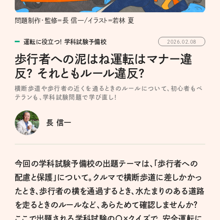
問題制作・監修＝長 信一/イラスト＝若林 夏
運転に役立つ! 学科試験予備校
2026.02.08
歩行者への泥はね運転はマナー違
反? それともルール違反?
横断歩道や歩行者の近くを通るときのルールについて、初心者もベ
テランも、学科試験問題で学び直し!
長 信一
今回の学科試験予備校の出題テーマは、「歩行者への
配慮と保護」について。クルマで横断歩道に差しかかっ
たとき、歩行者の横を通過するとき、水たまりのある道路
を走るときのルールなど、あらためて確認しませんか?
ここで出題される学科試験の〇×クイズで、安全運転に