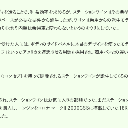
ィを造ることで、利益効率を求めるが、ステーションワゴンはその典
スペースが必要な要件から誕生したが、ワゴンは乗用からの派生モ
乗り心地や内装は乗用車と変わらないというのをウリにしていた。
を受けた人には、ボディのサイドパネルに木目のデザインを使ったモ
ーフ」といったアメリカを連想させる用語も採用され、商用バンとの違
まなコンセプトを持って開発されるステーションワゴンが誕生してくる
され、ステーションワゴンはお気に入りの部類だった。まだステーショ
購入し、エンジンをコロナ マークⅡ 2000GSSに搭載していた18R
した。