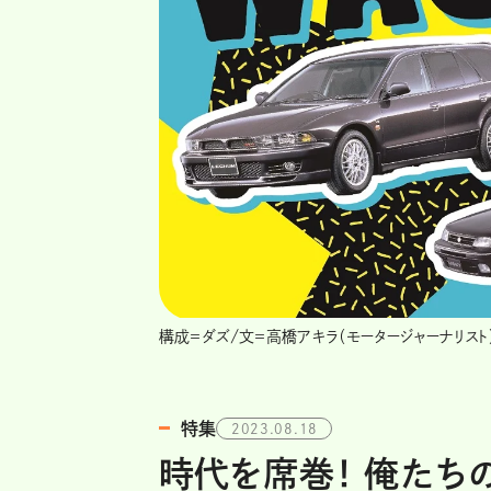
構成＝ダズ/文＝高橋アキラ（モータージャーナリスト
特集
2023.08.18
時代を席巻！ 俺たち