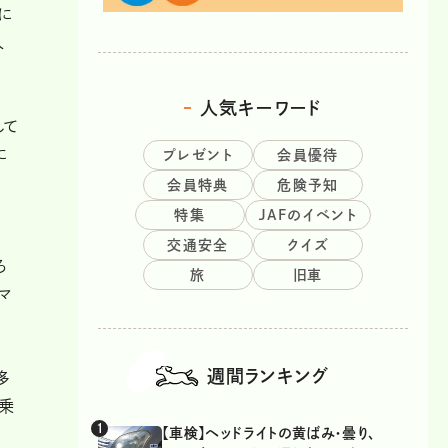
に
人
人気キーワード
して
に
プレゼント
会員優待
会員特典
危険予知
特集
JAFのイベント
交通安全
クイズ
ろ
旅
旧車
マ
週間ランキング
多
、乗
【車検】ヘッドライトの黄ばみ・曇り、