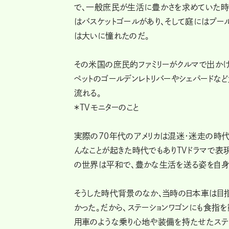
で、一般庶民が生活に豊かさを求めていた時
はバスケットゴールがあり、そして庭にはプー
は大いに憧れたのだ。
その米国の庶民的ファミリーがクルマで出かけ
ペットのゴールデンレトリバーやシェパードな
流れる。
＊TVモニターのこと
実際の70年代のアメリカは混迷・迷走の時代
んなことが起きた時代でもありTVドラマで表
の世界は平和で、豊かな生活を送る姿を自身
そうした時代背景のなか、当時の日本車は目指
かった。だから、ステーションワゴンにも食指
用車のような乗り心地や装備を持たせたステー