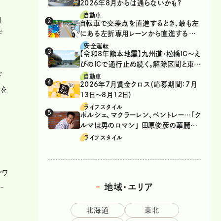
2026年8月からは通らないかも?
自動車
型
自転車で交差点を直進するとき、最も左
にある左折専用レーンから直進するの
デ
は、違反？
安全運転
【令和8年熊本地震】九州道・松橋IC～え
びのICで通行止め続く。解除区間と東九
州道の迂回ルート
デ
自動車
2026年7月賞金クロス（応募期間：7月
いを
13日～8月12日）
ライフスタイル
ポルシェ、マクラーレン、ベントレー…「ク
ルマは男のロマン」 田原俊彦の華麗な
の
る愛車遍歴
ライフスタイル
ンワ
-
地域・エリア
北海道
東北