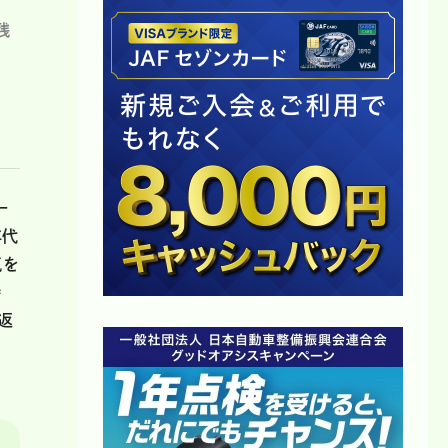
残
ー
年代
気を
時
返