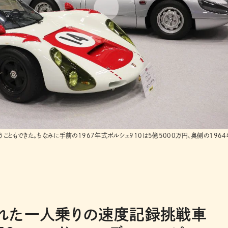
こともできた。ちなみに手前の1967年式ポルシェ910は5億5000万円、奥側の196
れた一人乗りの速度記録挑戦車