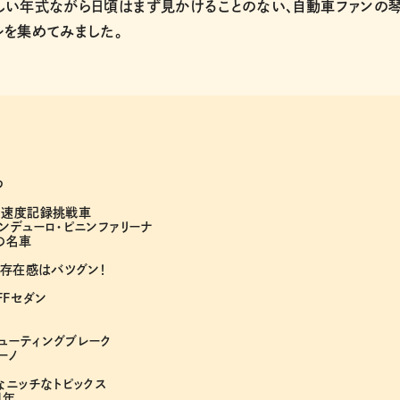
しい年式ながら日頃はまず見かけることのない、自動車ファンの
ルを集めてみました。
つ
の速度記録挑戦車
エンデューロ・ピニンファリーナ
の名車
、存在感はバツグン！
FFセダン
シューティングブレーク
ーノ
なニッチなトピックス
周年