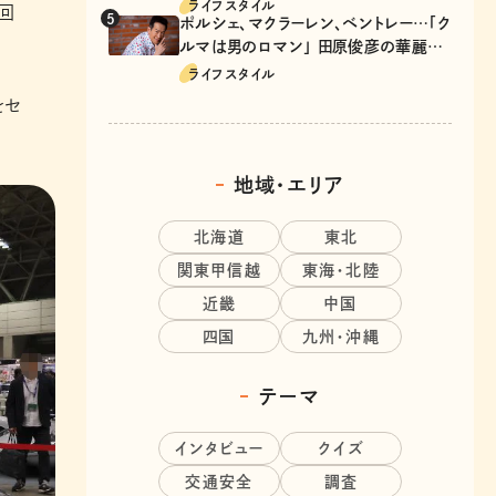
ライフスタイル
回
ポルシェ、マクラーレン、ベントレー…「ク
ルマは男のロマン」 田原俊彦の華麗な
る愛車遍歴
ライフスタイル
をセ
地域・エリア
北海道
東北
関東甲信越
東海・北陸
近畿
中国
四国
九州・沖縄
テーマ
インタビュー
クイズ
交通安全
調査