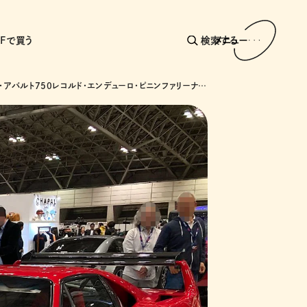
AFで買う
検索する
メニュー
フィアット・アバルト750レコルド・エンデューロ・ピニンファリーナ/フェラーリ・250GT SWB/ランチア・ベータ・モンテカルロ…実感できた名車の存在感