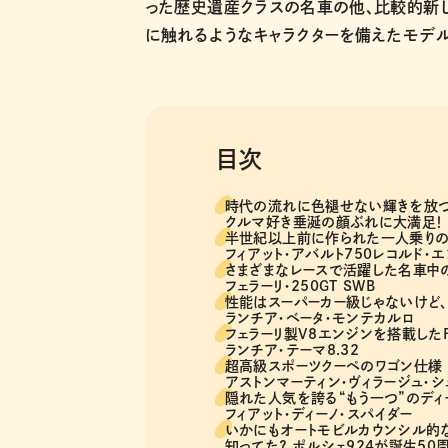
った歴史遺産クラスの名車の他、比較的新
に触れるようなキャラクターを備えたモデ
目次
時代の流れに色褪せない輝きを放
クルマ好き垂涎の顔ぶれに大満足！
半世紀以上前に作られた一人乗り
フィアット・アバルト750レコルド・
さまざまなレースで活躍した名車中
フェラーリ・250GT SWB
性能はスーパーカー級じゃないけど
ランチア・ベータ・モンテカルロ
フェラーリ製V8エンジンを搭載した
ランチア・テーマ8.32
超高級スポーツクーペのワゴン仕様
アストンマーティン・ヴィラージュ・
隠れた人気を誇る“もう一つ”のディ
フィアット・ディーノ・スパイダー
いかにもオートモビルカウンシル的
知ってた？ ポルシェ924が誕生50