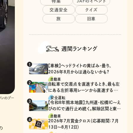
特集
JAFのイベント
交通安全
クイズ
旅
旧車
週間ランキング
【車検】ヘッドライトの黄ばみ・曇り、
2026年8月からは通らないかも?
自動車
自転車で交差点を直進するとき、最も左
にある左折専用レーンから直進するの
は、違反？
安全運転
パンのブー
【令和8年熊本地震】九州道・松橋IC～え
びのICで通行止め続く。解除区間と東九
州道の迂回ルート
自動車
2026年7月賞金クロス（応募期間：7月
13日～8月12日）
の