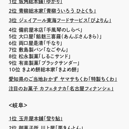
1位 坂角総本舗「ゆかり」
2位 青柳総本家「青柳ういろう ひとくち」
3位 ジェイアール東海フードサービス「ぴよりん」
4位 備前屋本店「手風琴のしらべ」
5位 大口屋「餡麩三喜羅（あんぷさんきら）」
6位 両口屋是清「千なり」
7位 敷島製パン「なごやん」
8位 松永製菓「しるこサンド」
9位 有楽製菓「ブラックサンダー」
10位 きよめ餅総本家「きよめ餅」
愛知県のご当地おかず ヤマサちくわ「特製ちくわ」
注目のお菓子 カフェタナカ「名古屋フィナンシェ」
＜岐阜＞
１位 玉井屋本舗「登り鮎」
２位 御菓子所 川上屋「栗きんとん」