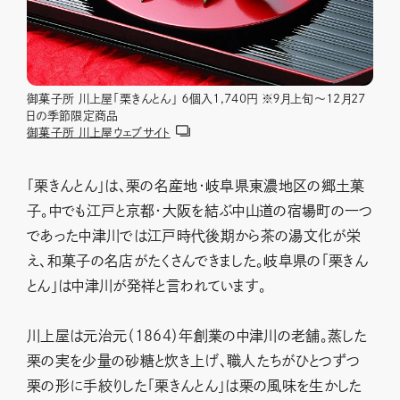
御菓子所 川上屋「栗きんとん」 ６個入1,740円 ※９月上旬～12月27
日の季節限定商品
御菓子所 川上屋ウェブサイト
「栗きんとん」は、栗の名産地・岐阜県東濃地区の郷土菓
子。中でも江戸と京都・大阪を結ぶ中山道の宿場町の一つ
であった中津川では江戸時代後期から茶の湯文化が栄
え、和菓子の名店がたくさんできました。岐阜県の「栗きん
とん」は中津川が発祥と言われています。
川上屋は元治元（1864）年創業の中津川の老舗。蒸した
栗の実を少量の砂糖と炊き上げ、職人たちがひとつずつ
栗の形に手絞りした「栗きんとん」は栗の風味を生かした