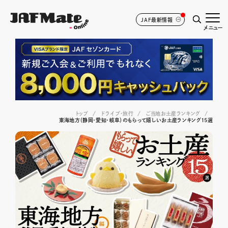
JAF最新情報
メニュー
トップ
ドライブ･旅行
ご当地お土産ランキング
東海地方（静岡・愛知・岐阜）のもらって嬉しいお土産ランキング15選