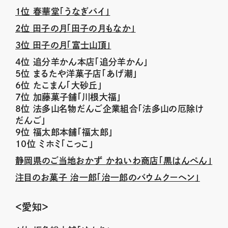
１位 春華堂「うなぎパイ」
２位 田子の月「田子の月もなか」
３位 田子の月「富士山頂」
４位 追分羊かん本店「追分羊かん」
５位 まるたや洋菓子店「あげ潮」
６位 たこまん「大砂丘」
７位 加藤菓子舗「川根大福」
８位 法多山名物だんご企業組合「法多山の厄除け
だんご」
９位 福太郎本舗「福太郎」
10位 ミホミ「こっこ」
静岡県のご当地おかず かねいわ商店「黒はんぺん」
注目のお菓子 治一郎「治一郎のバウムクーヘン」
＜愛知＞