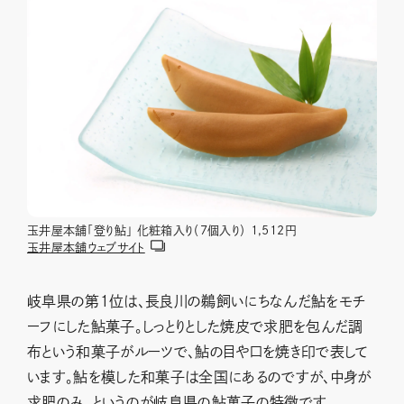
玉井屋本舗「登り鮎」 化粧箱入り（7個入り） 1,512円
玉井屋本舗ウェブサイト
岐阜県の第１位は、長良川の鵜飼いにちなんだ鮎をモチ
ーフにした鮎菓子。しっとりとした焼皮で求肥を包んだ調
布という和菓子がルーツで、鮎の目や口を焼き印で表して
います。鮎を模した和菓子は全国にあるのですが、中身が
求肥のみ、というのが岐阜県の鮎菓子の特徴です。