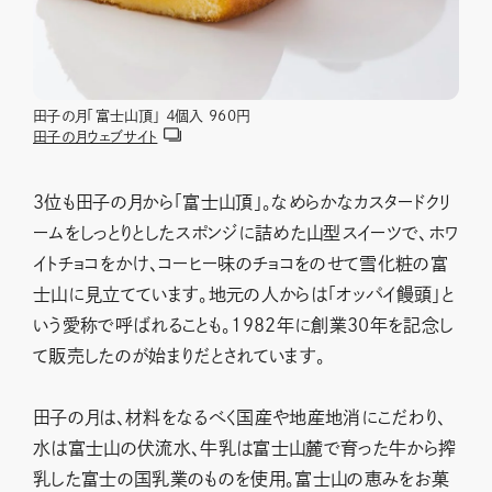
田子の月「富士山頂」 ４個入 960円
田子の月ウェブサイト
３位も田子の月から「富士山頂」。なめらかなカスタードクリ
ームをしっとりとしたスポンジに詰めた山型スイーツで、ホワ
イトチョコをかけ、コーヒー味のチョコをのせて雪化粧の富
士山に見立てています。地元の人からは「オッパイ饅頭」と
いう愛称で呼ばれることも。1982年に創業30年を記念し
て販売したのが始まりだとされています。
田子の月は、材料をなるべく国産や地産地消にこだわり、
水は富士山の伏流水、牛乳は富士山麓で育った牛から搾
乳した富士の国乳業のものを使用。富士山の恵みをお菓