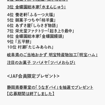
３位 金蝶園総本家「水まんじゅう」
４位 養老軒「ふるーつ大福」
５位 御菓子つちや「柿羊羹」
６位 あずさ屋「しらさぎ物語」
７位 栄光堂ファクトリー「起き上り最中」
８位 金蝶園総本家「金蝶園饅頭」
９位 「五平餅」
10位 村瀬「たじみあられ」
岐阜県のご当地おかず 明宝特産物加工「明宝ハム」
注目のお菓子 ツバメヤ「ツバメわらび」
＜JAF会員限定プレゼント＞
静岡県春華堂の「うなぎパイ」を抽選でプレゼント
【応募期間は終了しました】