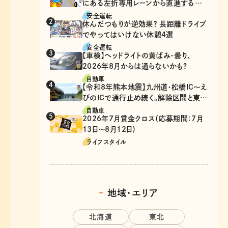
にある左折専用レーンから直進するの
は、違反？
安全運転
休んだつもりが逆効果？ 長距離ドライブ
でやってはいけない休憩4選
安全運転
【車検】ヘッドライトの黄ばみ・曇り、
2026年8月からは通らないかも?
自動車
【令和8年熊本地震】九州道・松橋IC～え
びのICで通行止め続く。解除区間と東九
州道の迂回ルート
自動車
2026年7月賞金クロス（応募期間：7月
13日～8月12日）
ライフスタイル
地域・エリア
北海道
東北