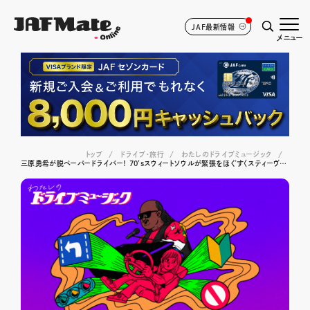
JAF最新情報
メニュー
トップ
ドライブ･旅行
わたしのドライブミュージック
三原勇希が脱ペーパードライバー！ 70’sスウィートソウルが緊張をほぐす〈スティーヴィー・ワンダー／Knocks Me Off My Feet〉