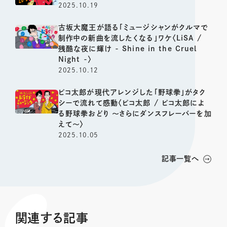
2025.10.19
古坂大魔王が語る「ミュージシャンがクルマで
制作中の新曲を流したくなる」ワケ〈LiSA /
残酷な夜に輝け - Shine in the Cruel
Night -〉
2025.10.12
ピコ太郎が現代アレンジした「野球拳」がタク
シーで流れて感動〈ピコ太郎 / ピコ太郎によ
る野球拳おどり 〜さらにダンスフレーバーを加
えて〜〉
2025.10.05
記事一覧へ
関連する記事