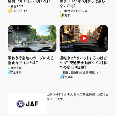
期間：7月13日～8月12日）
曇り、2026年8月からは通ら
ないかも?
賞金クロス
ライフスタイル
自動車交通トピックス
自動車
運転中ヒヤリハットするのはど
賑わう行楽地のカーブにある
っち? 交通安全動画クイズ【信
重要なサインとは?
号の変わり目編】
危険予知
安全運転
動画で交通安全! 危険予測クイズ
安全運転
JAF（一般社団法人 日本自動車連盟）公式ウェ
ブサイトです。