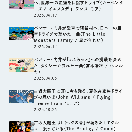
へ。世界一の星空を目指すドライブ〈カーペンタ
ーズ / イエスタデイ・ワンス・モア〉
2025.06.19
パンサー・向井が愛車で阿智村へ。日本一の星
空ドライブで聴いた一曲〈The Little
Monsters Family / 星がきれい〉
2026.06.12
パンサー・向井が『#ふらっと』への挑戦を決め
た、タクシーで流れた一曲〈宮本浩次 / ハレル
ヤ〉
2026.06.05
古坂大魔王の耳に今も残る、夏休み家族ドライ
ブの思い出〈John Williams / Flying
Theme From "E.T."〉
2025.10.26
古坂大魔王は「キックの音」が聴きたくてクル
マに乗っている〈The Prodigy / Omen〉