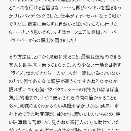
どこへでも行ける自信はない……。再びハンドルを握るきっ
かけはパンデミックでした。仕事がキャンセルになって暇が
できたし、電車に乗らずに自然いっぱいのところに行けた
ら……という思いから、まずはカーシェアに登録。ペーパー
ドライバーからの脱出を図りました！
その方法は、とにかく果敢に乗ること。最初は運転のできる
友人に助手席に乗ってもらって、人の少ない土地を目指す
ドライブ。慣れてきたら一人で。人が一緒にいるのといない
のとで、何であんなに緊張が違うんですかね？ なかなか
慣れずいつも心臓バクバクで、シートの背もたれはほぼ直
角。目的地まで、ナビに表示された時間の倍かかることも
多々。意味のよくわからない標識を見かけたら、路肩に車
を止めてその都度確認。目的地に着いたはいいものの、狭
い駐車場に苦戦して、見かねた通行人の方に助けていた
だいたことも。初心者マークは必ず貼っていたけど、こんな