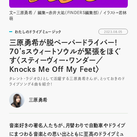
文＝三原勇希 / 編集＝赤井大祐（FINDERS編集部）/ イラスト＝若林
萌
わたしのドライブミュージック
2023.08.05
三原勇希が脱ペーパードライバー！
70’sスウィートソウルが緊張をほぐ
す〈スティーヴィー・ワンダー／
Knocks Me Off My Feet〉
タレント・ラジオDJとして活躍する三原勇希さんが、とっておきのド
ライブソング4曲を紹介！
三原勇希
音楽好きの著名人たちが、月替わりで自動車やドライブ
にまつわる音楽との思い出とともに至高のドライブミュ