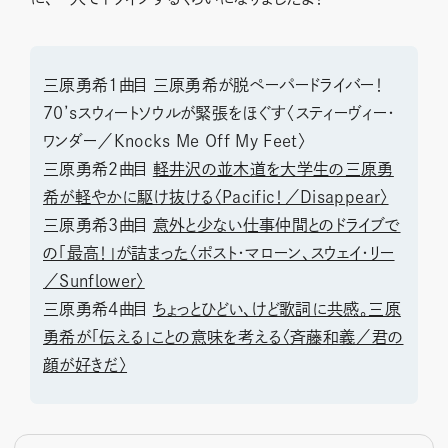
三原勇希1曲目 三原勇希が脱ペーパードライバー！
70’sスウィートソウルが緊張をほぐす〈スティーヴィー・
ワンダー／Knocks Me Off My Feet〉
三原勇希2曲目
軽井沢の並木道を大学生の三原勇
希が軽やかに駆け抜ける〈Pacific！／Disappear〉
三原勇希3曲目
意外と少ない仕事仲間とのドライブで
の「最高！」が詰まった〈ポスト・マローン、スウェイ・リー
／Sunflower〉
三原勇希4曲目
ちょっとひどい、けど歌詞に共感。三原
勇希が「伝える」ことの意味を考える〈斉藤和義／君の
顔が好きだ〉