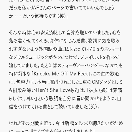
だった私がJAFさんのページで書いてていいんでしょう
か……という気持ちです（笑）。
そんな時は心の安定剤として音楽を聴いていました。心を
落ち着かせてくれる、身体になじんだ曲、歌詞に気を取ら
れすぎないよう外国語の曲。私にとっては70’sのスウィート
なソウルミュージックがうってつけで、プレイリストを作って
流していました。たとえばスティーヴィー・ワンダー、なかでも
特に好きな「Knocks Me Off My Feet」。この曲の歌心
に、包容力に、本当に癒やされました。車のCMソングとして
も馴染み深い「Isn’t She Lovely?」は、「彼女（娘）は素晴
らしくて、尊い」という歌詞を自分に言い聞かせるように、自
信をつけてくれる曲として聴いていました（笑）。
けれどその期間を経て、今は新譜をじっくり聴きたいがため
に、一人でドライブするくらいになりましたよ！