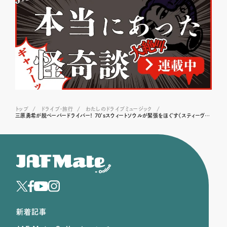
トップ
ドライブ･旅行
わたしのドライブミュージック
三原勇希が脱ペーパードライバー！ 70’sスウィートソウルが緊張をほぐす〈スティーヴィー・ワンダー／Knocks Me Off My Feet〉
新着記事