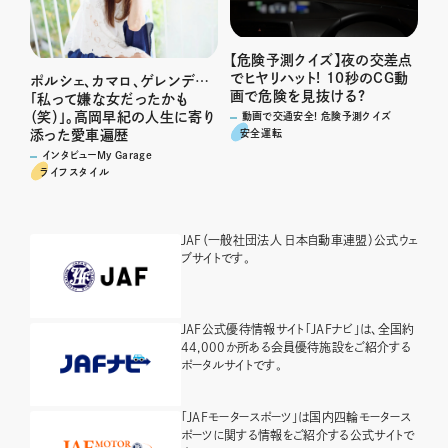
【危険予測クイズ】夜の交差点
でヒヤリハット! 10秒のCG動
ポルシェ、カマロ、ゲレンデ…
画で危険を見抜ける?
「私って嫌な女だったかも
（笑）」。高岡早紀の人生に寄り
動画で交通安全! 危険予測クイズ
安全運転
添った愛車遍歴
インタビューMy Garage
ライフスタイル
JAF（一般社団法人 日本自動車連盟）公式ウェ
ブサイトです。
JAF公式優待情報サイト「JAFナビ」は、全国約
44,000か所ある会員優待施設をご紹介する
ポータルサイトです。
「JAFモータースポーツ」は国内四輪モータース
ポーツに関する情報をご紹介する公式サイトで