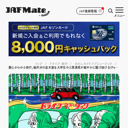
JAF最新情報
メニュー
トップ
ドライブ･旅行
わたしのドライブミュージック
都心からの小旅行。軽井沢の並木道を大学生の三原勇希が軽やかに駆け抜ける〈Pacific！／Disappear〉