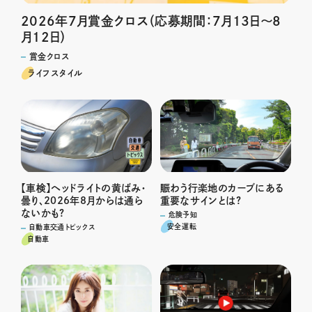
2026年7月賞金クロス（応募期間：7月13日～8
月12日）
賞金クロス
ライフスタイル
賑わう行楽地のカーブにある
【車検】ヘッドライトの黄ばみ・
重要なサインとは?
曇り、2026年8月からは通ら
ないかも?
危険予知
安全運転
自動車交通トピックス
自動車