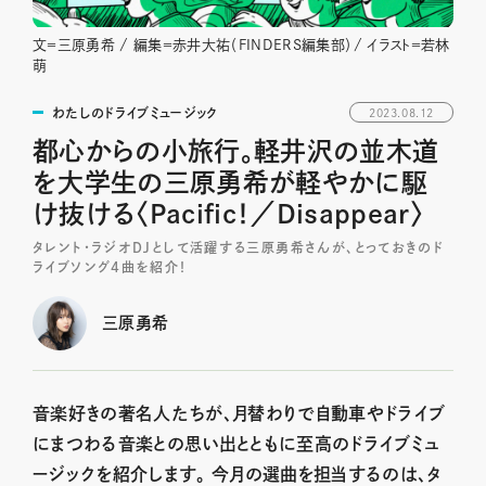
文＝三原勇希 / 編集＝赤井大祐（FINDERS編集部）/ イラスト＝若林
萌
わたしのドライブミュージック
2023.08.12
都心からの小旅行。軽井沢の並木道
を大学生の三原勇希が軽やかに駆
け抜ける〈Pacific！／Disappear〉
タレント・ラジオDJとして活躍する三原勇希さんが、とっておきのド
ライブソング4曲を紹介！
三原勇希
音楽好きの著名人たちが、月替わりで自動車やドライブ
にまつわる音楽との思い出とともに至高のドライブミュ
ージックを紹介します。 今月の選曲を担当するのは、タ