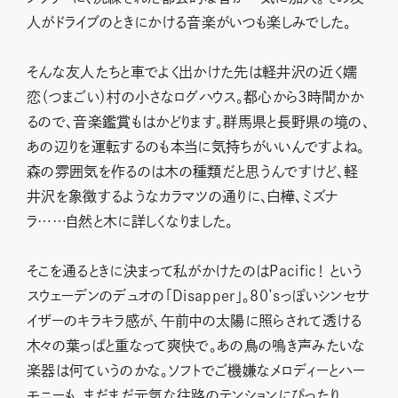
人がドライブのときにかける音楽がいつも楽しみでした。
そんな友人たちと車でよく出かけた先は軽井沢の近く嬬
恋（つまごい）村の小さなログハウス。都心から3時間かか
るので、音楽鑑賞もはかどります。群馬県と長野県の境の、
あの辺りを運転するのも本当に気持ちがいいんですよね。
森の雰囲気を作るのは木の種類だと思うんですけど、軽
井沢を象徴するようなカラマツの通りに、白樺、ミズナ
ラ……自然と木に詳しくなりました。
そこを通るときに決まって私がかけたのはPacific！ という
スウェーデンのデュオの「Disapper」。80’sっぽいシンセサ
イザーのキラキラ感が、午前中の太陽に照らされて透ける
木々の葉っぱと重なって爽快で。あの鳥の鳴き声みたいな
楽器は何ていうのかな。ソフトでご機嫌なメロディーとハー
モニーも、まだまだ元気な往路のテンションにぴったり。