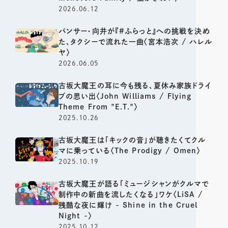
2026.06.12
パンサー・向井が『#ふらっと』への挑戦を決め
た、タクシーで流れた一曲〈宮本浩次 / ハレル
ヤ〉
2026.06.05
古坂大魔王の耳に今も残る、夏休み家族ドライ
ブの思い出〈John Williams / Flying
Theme From "E.T."〉
2025.10.26
古坂大魔王は「キックの音」が聴きたくてクル
マに乗っている〈The Prodigy / Omen〉
2025.10.19
古坂大魔王が語る「ミュージシャンがクルマで
制作中の新曲を流したくなる」ワケ〈LiSA /
残酷な夜に輝け - Shine in the Cruel
Night -〉
2025.10.12