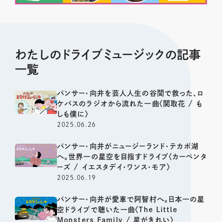
わたしのドライブミュージックの記事
一覧
パンサー・向井を芸人人生の谷間で救った、ロ
ケバスのラジオから流れた一曲〈関取花 / も
しも僕に〉
2025.06.26
パンサー・向井がニュージーランド・テカポ湖
へ。世界一の星空を目指すドライブ〈カーペンタ
ーズ / イエスタデイ・ワンス・モア〉
2025.06.19
パンサー・向井が愛車で阿智村へ。日本一の星
空ドライブで聴いた一曲〈The Little
Monsters Family / 星がきれい〉