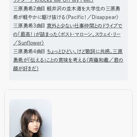
ワンダー／Knocks Me Off My Feet〉
三原勇希2曲目 軽井沢の並木道を大学生の三原勇
希が軽やかに駆け抜ける〈Pacific！／Disappear〉
三原勇希3曲目
意外と少ない仕事仲間とのドライブで
の「最高！」が詰まった〈ポスト・マローン、スウェイ・リー
／Sunflower〉
三原勇希4曲目
ちょっとひどい、けど歌詞に共感。三原
勇希が「伝える」ことの意味を考える〈斉藤和義／君の
顔が好きだ〉