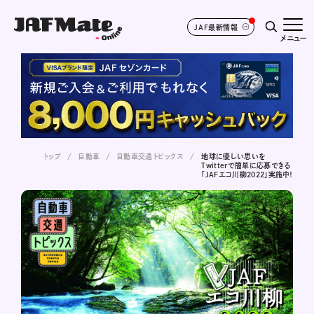
JAF最新情報
メニュー
トップ
自動車
自動車交通トピックス
地球に優しい思いを
Twitterで簡単に応募できる
「JAFエコ川柳2022」実施中！