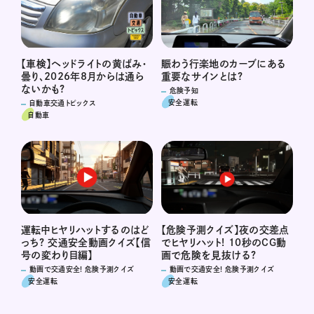
賑わう行楽地のカーブにある
【車検】ヘッドライトの黄ばみ・
重要なサインとは?
曇り、2026年8月からは通ら
ないかも?
危険予知
安全運転
自動車交通トピックス
自動車
運転中ヒヤリハットするのはど
【危険予測クイズ】夜の交差点
っち? 交通安全動画クイズ【信
でヒヤリハット! 10秒のCG動
号の変わり目編】
画で危険を見抜ける?
動画で交通安全! 危険予測クイズ
動画で交通安全! 危険予測クイズ
安全運転
安全運転