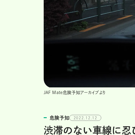
JAF Mate危険予知アーカイブより
危険予知
2022.12.12
渋滞のない車線に忍