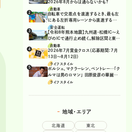
2026年8月からは通らないかも?
自動車
自転車で交差点を直進するとき、最も左
にある左折専用レーンから直進するの
は、違反？
安全運転
【令和8年熊本地震】九州道・松橋IC～え
びのICで通行止め続く。解除区間と東九
州道の迂回ルート
自動車
2026年7月賞金クロス（応募期間：7月
13日～8月12日）
ライフスタイル
ポルシェ、マクラーレン、ベントレー…「ク
ルマは男のロマン」 田原俊彦の華麗な
る愛車遍歴
ライフスタイル
地域・エリア
北海道
東北