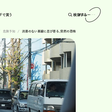
AFで買う
検索する
メニュー
危険予知
渋滞のない車線に忍び寄る、突然の恐怖