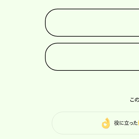
こ
役に立った