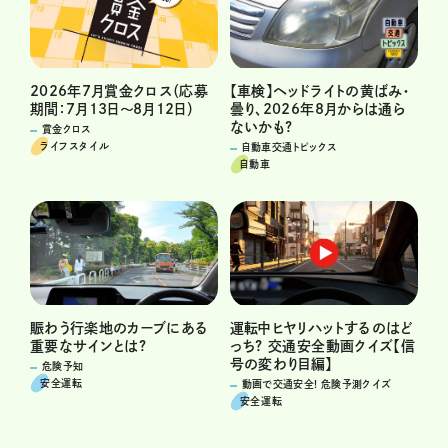
2026年7月賞金クロス（応募
【車検】ヘッドライトの黄ばみ・
期間：7月13日～8月12日）
曇り、2026年8月からは通ら
ないかも?
賞金クロス
ライフスタイル
自動車交通トピックス
自動車
運転中ヒヤリハットするのはど
賑わう行楽地のカーブにある
っち? 交通安全動画クイズ【信
重要なサインとは?
号の変わり目編】
危険予知
安全運転
動画で交通安全! 危険予測クイズ
安全運転