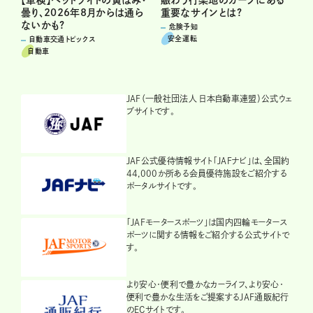
賑わう行楽地のカーブにある
【車検】ヘッドライトの黄ばみ・
重要なサインとは?
曇り、2026年8月からは通ら
ないかも?
危険予知
安全運転
自動車交通トピックス
自動車
JAF（一般社団法人 日本自動車連盟）公式ウェ
ブサイトです。
JAF公式優待情報サイト「JAFナビ」は、全国約
44,000か所ある会員優待施設をご紹介する
ポータルサイトです。
「JAFモータースポーツ」は国内四輪モータース
ポーツに関する情報をご紹介する公式サイトで
す。
より安心・便利で豊かなカーライフ、より安心・
便利で豊かな生活をご提案するJAF通販紀行
のECサイトです。