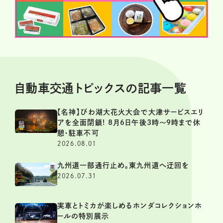
自動車交通トピックスの記事一覧
【名神】びわ湖大花火大会で大津サービスエリ
アを全面閉鎖! 8月6日午後3時～9時まで休
憩・駐車不可
2026.08.01
九州道一部通行止め。東九州道へ迂回を
2026.07.31
実車とトミカが楽しめるホンダコレクションホ
ールの特別展示