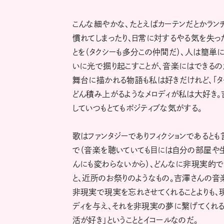
こんな細やかな、たとえばカーテンだとかランチ
慣れてしまったり、日常に対するやる気を失っ
とを（タクシーも多分この仲間だ）、人は簡単
いに光で掘り起こすことが、音楽にはできるの
舞台に描かれる物語も私は好きだけれど、「タ
どん積み上がるようなメロディが私は大好き
していつもとてもポジティブな気がする。
歌はファンタジーでありフィクションであると
で（音楽を聴いていても目には自分の部屋や生
んにも変わらないから）、どんなに非現実的で
と、近所のお祭りのようなもの。吉澤さんの音楽
非現実で現実を忘れさせてくれることよりも、
ディを与え、それを非現実の夢に繋げてくれ
活が好き」ということとイコールなのだ。