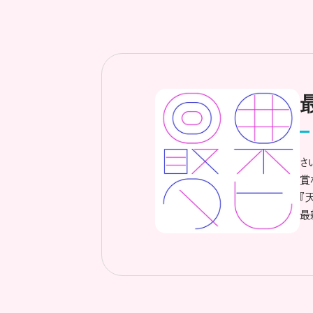
さ
賞
『
最