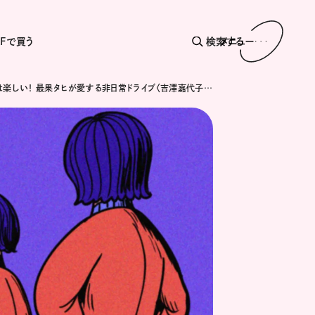
AFで買う
検索する
メニュー
タクシーは楽しい！ 最果タヒが愛する非日常ドライブ〈吉澤嘉代子 / 地獄タクシー〉