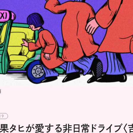
萌
19
最果タヒが愛する非日常ドライブ〈