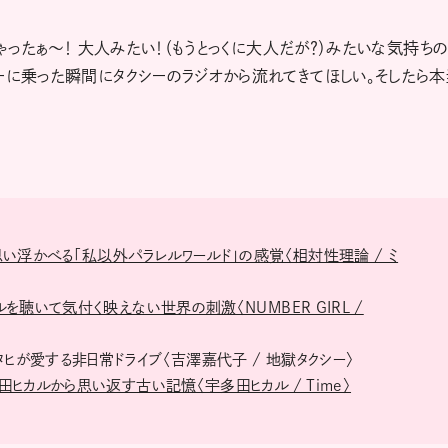
ゃったぁ〜！ 大人みたい！（もうとっくに大人だが？）みたいな気持ちの
ーに乗った瞬間にタクシーのラジオから流れてきてほしい。そしたら本
い浮かべる「私以外パラレルワールド」の感覚〈相対性理論 / ミ
を聴いて気付く映えない世界の刺激〈NUMBER GIRL /
タヒが愛する非日常ドライブ〈吉澤嘉代子 / 地獄タクシー〉
ヒカルから思い返す古い記憶〈宇多田ヒカル / Time〉