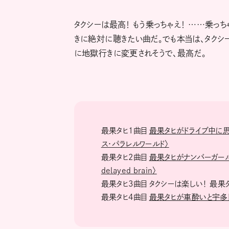
タクシーは最高！ もう乗っちゃえ！ ……乗っち
きに絶対に聴きたい曲だ。でも本当は、タクシ
に地獄行きに変更されそうで、最高だ。
最果タヒ1曲目
最果タヒがドライブ中に思
ス・パラレルワールド〉
最果タヒ2曲目
最果タヒがナンバーガール
delayed brain〉
最果タヒ3曲目 タクシーは楽しい！ 最果
最果タヒ4曲目
最果タヒが車酔いと宇多田