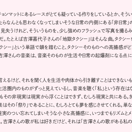
ョンマットにあるレースがとても凝っている作りをしているとか、そう
たらなんとも思わなくなってしまいそうな日常の内側にある「非日常」
に見失うけれど、そういうものを、少し強めのフラッシュで写真を撮る
だ。たとえば吉澤嘉代子さんの「地獄タクシー」はそんな曲。タクシー
クシー」という単語で韻を踏むこと、タクシーそのものへの高揚感がど
。吉澤さんの音楽は、音楽そのものが生活や日常の起爆剤になる点
も言えるけど、それを聞く人を生活や肉体から引き離すことはできない
活圏内のものがずっと見えているし、音楽を聴く「私」という存在は
もその非現実は現実から浮くことはできず、むしろ現実と共にある。
はその「祭り」であることに、むしろとても夢を感じさせてくれる。単
現実のつい忘れてしまいそうな小さな高揚感に、いつまでもリズムとメ
る。吉澤さんの歌が私は好きだけど、それは「吉澤さんの歌がある私