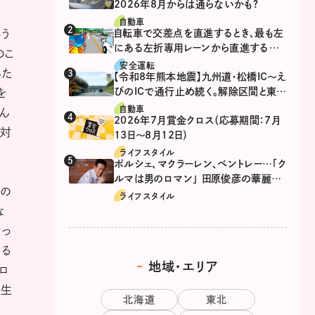
2026年8月からは通らないかも?
自動車
いう
自転車で交差点を直進するとき、最も左
にある左折専用レーンから直進するの
のこ
は、違反？
安全運転
みた
【令和8年熊本地震】九州道・松橋IC～え
びのICで通行止め続く。解除区間と東九
を
州道の迂回ルート
自動車
ん
2026年7月賞金クロス（応募期間：7月
に対
13日～8月12日）
ライフスタイル
ポルシェ、マクラーレン、ベントレー…「ク
ルマは男のロマン」 田原俊彦の華麗な
もの
る愛車遍歴
ライフスタイル
な
きっ
なる
地域・エリア
ロ
の生
北海道
東北