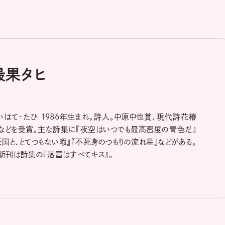
最果タヒ
いはて・たひ 1986年生まれ。詩人。中原中也賞、現代詩花椿
などを受賞。主な詩集に『夜空はいつでも最高密度の青色だ』
天国と、とてつもない暇』『不死身のつもりの流れ星』などがある。
新刊は詩集の『落雷はすべてキス』。