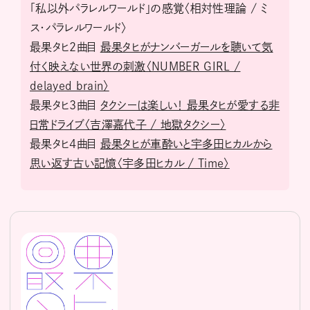
「私以外パラレルワールド」の感覚〈相対性理論 / ミ
ス・パラレルワールド〉
最果タヒ2曲目
最果タヒがナンバーガールを聴いて気
付く映えない世界の刺激〈NUMBER GIRL /
delayed brain〉
最果タヒ3曲目
タクシーは楽しい！ 最果タヒが愛する非
日常ドライブ〈吉澤嘉代子 / 地獄タクシー〉
最果タヒ4曲目
最果タヒが車酔いと宇多田ヒカルから
思い返す古い記憶〈宇多田ヒカル / Time〉