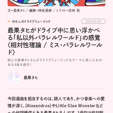
文＝最果タヒ / 編集＝神保勇揮 / イラスト＝若林 萌
わたしのドライブミュージック
2024.02.05
最果タヒがドライブ中に思い浮かべ
る「私以外パラレルワールド」の感覚
〈相対性理論 / ミス・パラレルワール
ド〉
詩人の最果タヒさんがドライブミュージックをテーマに思い入れの
ある4曲を紹介！
最果タヒ
今回選曲を担当するのは、詩人であり、かつ音楽への愛
情が深く、[Alexandros]やLittle Glee Monsterなど
への作詞提供もある最果タヒさんです。1曲目は相対性