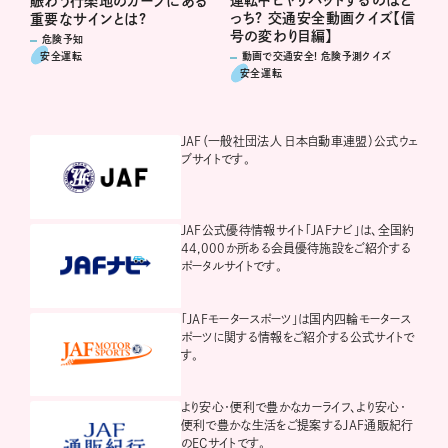
運転中ヒヤリハットするのはど
賑わう行楽地のカーブにある
っち? 交通安全動画クイズ【信
重要なサインとは?
号の変わり目編】
危険予知
安全運転
動画で交通安全! 危険予測クイズ
安全運転
JAF（一般社団法人 日本自動車連盟）公式ウェ
ブサイトです。
JAF公式優待情報サイト「JAFナビ」は、全国約
44,000か所ある会員優待施設をご紹介する
ポータルサイトです。
「JAFモータースポーツ」は国内四輪モータース
ポーツに関する情報をご紹介する公式サイトで
す。
より安心・便利で豊かなカーライフ、より安心・
便利で豊かな生活をご提案するJAF通販紀行
のECサイトです。