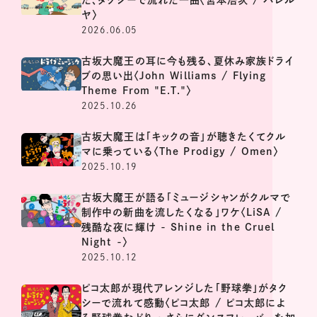
ヤ〉
2026.06.05
古坂大魔王の耳に今も残る、夏休み家族ドライ
ブの思い出〈John Williams / Flying
Theme From "E.T."〉
2025.10.26
古坂大魔王は「キックの音」が聴きたくてクル
マに乗っている〈The Prodigy / Omen〉
2025.10.19
古坂大魔王が語る「ミュージシャンがクルマで
制作中の新曲を流したくなる」ワケ〈LiSA /
残酷な夜に輝け - Shine in the Cruel
Night -〉
2025.10.12
ピコ太郎が現代アレンジした「野球拳」がタク
シーで流れて感動〈ピコ太郎 / ピコ太郎によ