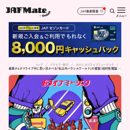
JAF最新情報
メニュー
トップ
ドライブ･旅行
わたしのドライブミュージック
最果タヒがドライブ中に思い浮かべる「私以外パラレルワールド」の感覚〈相対性理論 / ミス・パラレルワールド〉