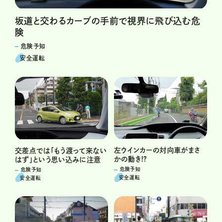
坂道と交わるカーブの手前で視界に飛び込む危
険
危険予知
安全運転
左ウインカーの対向車がまさ
交差点では「もう渡って来ない
かの動き!?
はず」という思い込みに注意
危険予知
危険予知
安全運転
安全運転