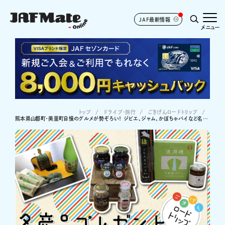
JAF最新情報
メニュー
トップ
ドライブ･旅行
ごきげんロードトリップ
熊本県山都町・美里町自慢のグルメが勢ぞろい！ ジビエ、ジャム、かぼちゃパイなど名産品をプレゼント