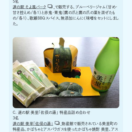
5名
道の駅 そよ風パーク
で販売する、ブルーベリージャム（甘め・
甘さ控えめ/各1）と赤鬼・青鬼（鷹の爪と鷹の爪の葉を混ぜたも
の/各1）、歌瀬BBQスパイス、無添加にんにく味噌をセットにしまし
た。
C. 道の駅 美里「佐俣の湯」 特産品詰め合わせ
3名
道の駅 美里「佐俣の湯」
物産館で販売されている美里町の
特産品、かぼちゃとアスパラガスを使ったかぼちゃ焼酎 美里、アス