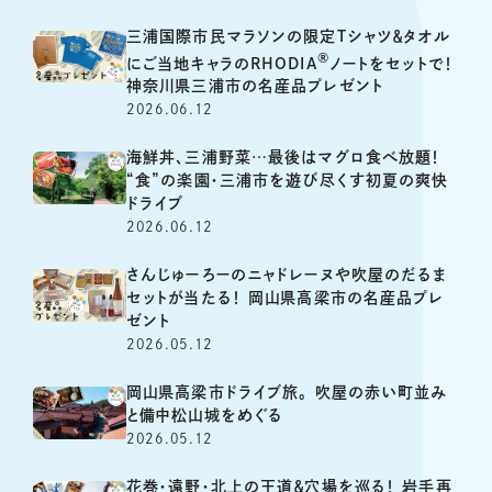
三浦国際市民マラソンの限定Tシャツ＆タオル
®
にご当地キャラのRHODIA
ノートをセットで！
神奈川県三浦市の名産品プレゼント
2026.06.12
海鮮丼、三浦野菜…最後はマグロ食べ放題！
“食”の楽園・三浦市を遊び尽くす初夏の爽快
ドライブ
2026.06.12
さんじゅーろーのニャドレーヌや吹屋のだるま
セットが当たる！ 岡山県高梁市の名産品プレ
ゼント
2026.05.12
岡山県高梁市ドライブ旅。 吹屋の赤い町並み
と備中松山城をめぐる
2026.05.12
花巻・遠野・北上の王道＆穴場を巡る！ 岩手再