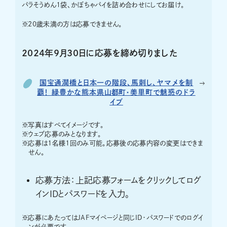
パラそうめん1袋、かぼちゃパイを詰め合わせにしてお届け。
※20歳未満の方は応募できません。
2024年9月30日に応募を締め切りました
国宝通潤橋と日本一の階段、馬刺し、ヤマメを制
覇！ 緑豊かな熊本県山都町・美里町で魅惑のドラ
イブ
※
写真はすべてイメージです。
※
ウェブ応募のみとなります。
※
応募は1名様1回のみ可能。応募後の応募内容の変更はできま
せん。
応募方法：上記応募フォームをクリックしてログ
インIDとパスワードを入力。
※
応募にあたってはJAFマイページと同じID・パスワードでのログイ
ンが必要です。