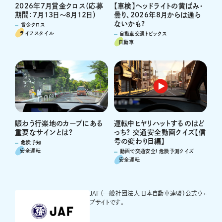
2026年7月賞金クロス（応募
【車検】ヘッドライトの黄ばみ・
期間：7月13日～8月12日）
曇り、2026年8月からは通ら
ないかも?
賞金クロス
ライフスタイル
自動車交通トピックス
自動車
運転中ヒヤリハットするのはど
賑わう行楽地のカーブにある
っち? 交通安全動画クイズ【信
重要なサインとは?
号の変わり目編】
危険予知
安全運転
動画で交通安全! 危険予測クイズ
安全運転
JAF（一般社団法人 日本自動車連盟）公式ウェ
ブサイトです。