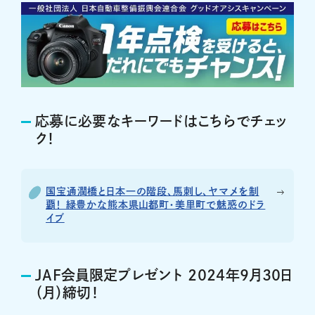
応募に必要なキーワードはこちらでチェッ
ク！
国宝通潤橋と日本一の階段、馬刺し、ヤマメを制
覇！ 緑豊かな熊本県山都町・美里町で魅惑のドラ
イブ
JAF会員限定プレゼント 2024年9月30日
（月）締切！