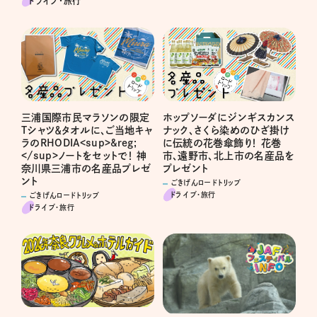
ドライブ･旅行
三浦国際市民マラソンの限定
ホップソーダにジンギスカンス
Tシャツ＆タオルに、ご当地キャ
ナック、さくら染めのひざ掛け
ラのRHODIA<sup>&reg;
に伝統の花巻傘飾り！ 花巻
</sup>ノートをセットで！ 神
市、遠野市、北上市の名産品を
奈川県三浦市の名産品プレゼ
プレゼント
ント
ごきげんロードトリップ
ドライブ･旅行
ごきげんロードトリップ
ドライブ･旅行