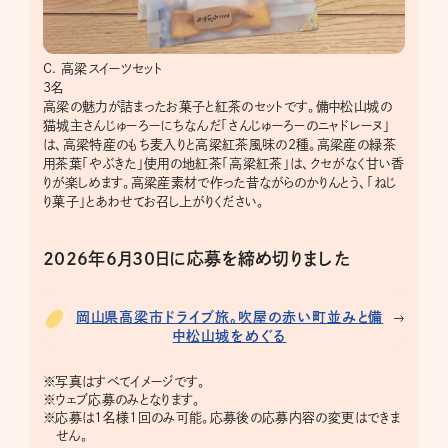
C. 高梁スイーツセット
3名
高梁の魅力が詰まったお菓子と紅茶のセットです。備中松山城の
猫城主さんじゅーろーにちなんだ「さんじゅーろーのニャドレーヌ」
は、高梁特産のもち麦入りと高梁紅茶風味の2種。高梁産の緑茶
用茶葉「やぶきた」使用の地紅茶「高梁紅茶」は、クセがなく甘い香
りが楽しめます。高梁産素材で作った昔ながらのかりんとう、「ねじ
り菓子」とあわせてお召し上がりください。
2026年6月30日に応募を締め切りました
岡山県高梁市ドライブ旅。吹屋の赤い町並みと備
中松山城をめぐる
※
写真はすべてイメージです。
※
ウェブ応募のみとなります。
※
応募は1名様1回のみ可能。応募後の応募内容の変更はできま
せん。