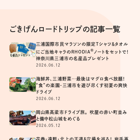
ごきげんロードトリップの記事一覧
三浦国際市民マラソンの限定Tシャツ＆タオル
®
にご当地キャラのRHODIA
ノートをセットで！
神奈川県三浦市の名産品プレゼント
2026.06.12
海鮮丼、三浦野菜…最後はマグロ食べ放題！
“食”の楽園・三浦市を遊び尽くす初夏の爽快
ドライブ
2026.06.12
岡山県高梁市ドライブ旅。 吹屋の赤い町並み
と備中松山城をめぐる
2026.05.12
花巻・遠野・北上の王道＆穴場を巡る！ 岩手再