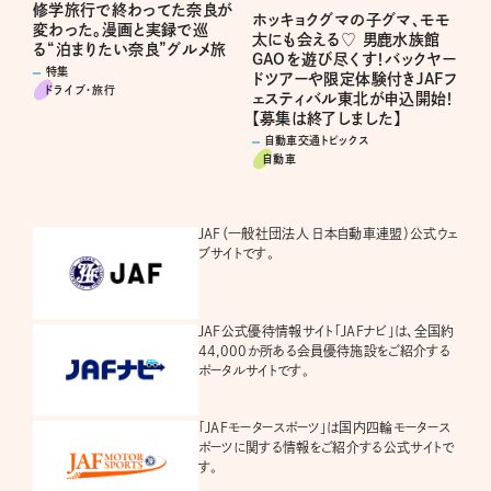
修学旅行で終わってた奈良が
ホッキョクグマの子グマ、モモ
変わった。漫画と実録で巡
太にも会える♡ 男鹿水族館
る“泊まりたい奈良”グルメ旅
GAOを遊び尽くす！バックヤー
特集
ドツアーや限定体験付きJAFフ
ドライブ･旅行
ェスティバル東北が申込開始！
【募集は終了しました】
自動車交通トピックス
自動車
JAF（一般社団法人 日本自動車連盟）公式ウェ
ブサイトです。
JAF公式優待情報サイト「JAFナビ」は、全国約
44,000か所ある会員優待施設をご紹介する
ポータルサイトです。
「JAFモータースポーツ」は国内四輪モータース
ポーツに関する情報をご紹介する公式サイトで
す。