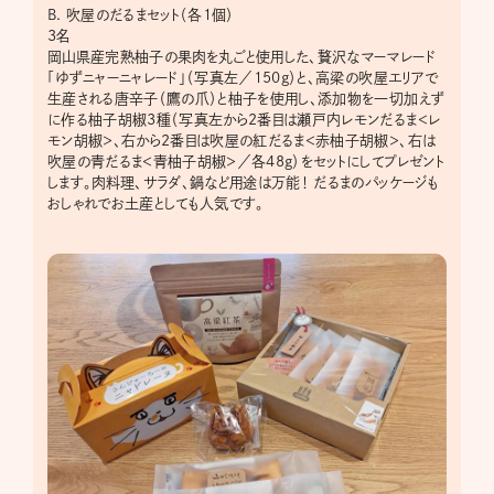
B. 吹屋のだるまセット（各1個）
3名
岡山県産完熟柚子の果肉を丸ごと使用した、贅沢なマーマレード
「ゆずニャーニャレード」（写真左／150g）と、高梁の吹屋エリアで
生産される唐辛子（鷹の爪）と柚子を使用し、添加物を一切加えず
に作る柚子胡椒3種（写真左から2番目は瀬戸内レモンだるま＜レ
モン胡椒＞、右から2番目は吹屋の紅だるま＜赤柚子胡椒＞、右は
吹屋の青だるま＜青柚子胡椒＞／各48g）をセットにしてプレゼント
します。肉料理、サラダ、鍋など用途は万能！ だるまのパッケージも
おしゃれでお土産としても人気です。