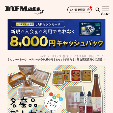
JAF最新情報
メニュー
トップ
ドライブ･旅行
ごきげんロードトリップ
さんじゅーろーのニャドレーヌや吹屋のだるまセットが当たる！ 岡山県高梁市の名産品プレゼント