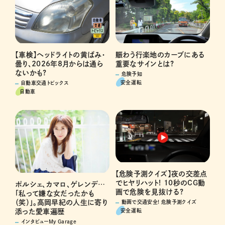
賑わう行楽地のカーブにある
【車検】ヘッドライトの黄ばみ・
重要なサインとは?
曇り、2026年8月からは通ら
ないかも?
危険予知
安全運転
自動車交通トピックス
自動車
【危険予測クイズ】夜の交差点
でヒヤリハット! 10秒のCG動
ポルシェ、カマロ、ゲレンデ…
画で危険を見抜ける?
「私って嫌な女だったかも
（笑）」。高岡早紀の人生に寄り
動画で交通安全! 危険予測クイズ
安全運転
添った愛車遍歴
インタビューMy Garage