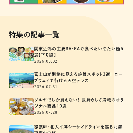
特集の記事一覧
関東近郊の主要SA・PAで食べたい冷たい麺5
選【下り線】
2026.08.02
富士山が別格に見える絶景スポット3選！ ロー
プウェイで行ける天空テラス
2026.07.31
ツルヤでしか買えない！ 長野らしさ満載のオリ
ジナル商品10選
2026.07.28
襟裳岬・北太平洋シーサイドラインを巡る北海
道車中泊旅