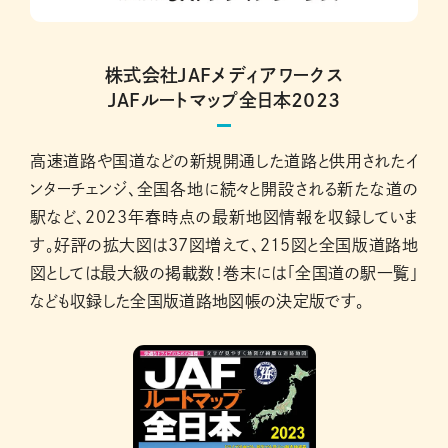
株式会社JAFメディアワークス
JAFルートマップ全日本２０２３
高速道路や国道などの新規開通した道路と供用されたイ
ンターチェンジ、全国各地に続々と開設される新たな道の
駅など、２０２３年春時点の最新地図情報を収録していま
す。好評の拡大図は37図増えて、215図と全国版道路地
図としては最大級の掲載数！巻末には「全国道の駅一覧」
なども収録した全国版道路地図帳の決定版です。