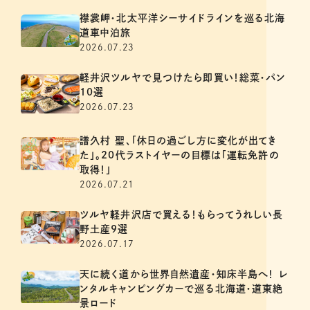
襟裳岬・北太平洋シーサイドラインを巡る北海
道車中泊旅
2026.07.23
軽井沢ツルヤで見つけたら即買い！総菜・パン
10選
2026.07.23
譜久村 聖、「休日の過ごし方に変化が出てき
た」。20代ラストイヤーの目標は「運転免許の
取得！」
2026.07.21
ツルヤ軽井沢店で買える！もらってうれしい長
野土産9選
2026.07.17
天に続く道から世界自然遺産・知床半島へ！ レ
ンタルキャンピングカーで巡る北海道・道東絶
景ロード