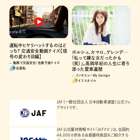
運転中ヒヤリハットするのはど
っち? 交通安全動画クイズ【信
ポルシェ、カマロ、ゲレンデ…
号の変わり目編】
「私って嫌な女だったかも
（笑）」。高岡早紀の人生に寄り
動画で交通安全! 危険予測クイズ
安全運転
添った愛車遍歴
インタビューMy Garage
ライフスタイル
JAF（一般社団法人 日本自動車連盟）公式ウェ
ブサイトです。
JAF公式優待情報サイト「JAFナビ」は、全国約
44,000か所ある会員優待施設をご紹介する