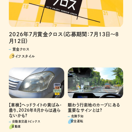
2026年7月賞金クロス（応募期間：7月13日～8
月12日）
賞金クロス
ライフスタイル
賑わう行楽地のカーブにある
【車検】ヘッドライトの黄ばみ・
重要なサインとは?
曇り、2026年8月からは通ら
ないかも?
危険予知
安全運転
自動車交通トピックス
自動車