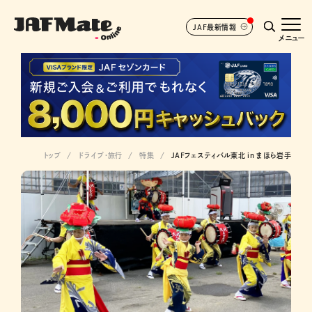
JAF最新情報
メニュー
トップ
ドライブ･旅行
特集
JAFフェスティバル東北 in まほら岩手