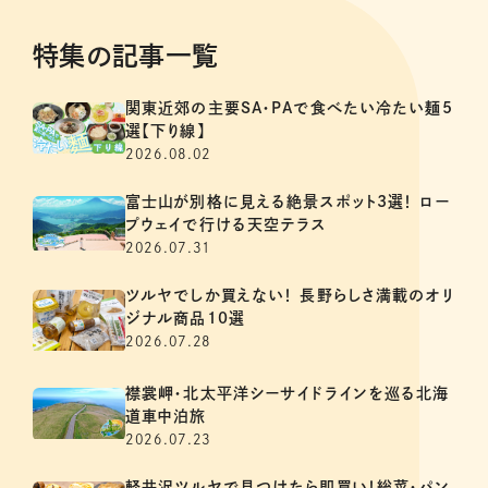
特集の記事一覧
関東近郊の主要SA・PAで食べたい冷たい麺5
選【下り線】
2026.08.02
富士山が別格に見える絶景スポット3選！ ロー
プウェイで行ける天空テラス
2026.07.31
ツルヤでしか買えない！ 長野らしさ満載のオリ
ジナル商品10選
2026.07.28
襟裳岬・北太平洋シーサイドラインを巡る北海
道車中泊旅
2026.07.23
軽井沢ツルヤで見つけたら即買い！総菜・パン