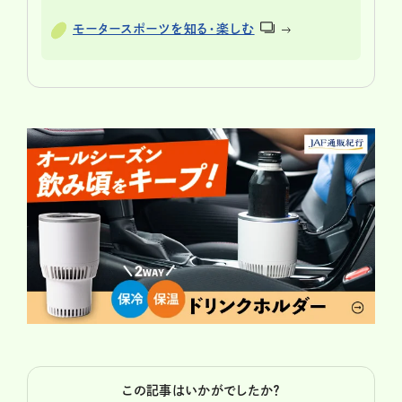
モータースポーツを知る・楽しむ
この記事はいかがでしたか？