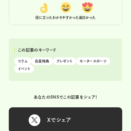
役に立った
わかりやすかった
面白かった
この記事のキーワード
コラム
会員特典
プレゼント
モータースポーツ
イベント
あなたのSNSでこの記事をシェア！
Xでシェア