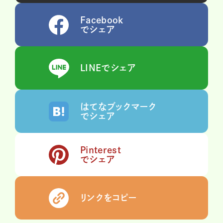
Facebook
でシェア
LINEでシェア
はてなブックマーク
でシェア
Pinterest
でシェア
リンクをコピー