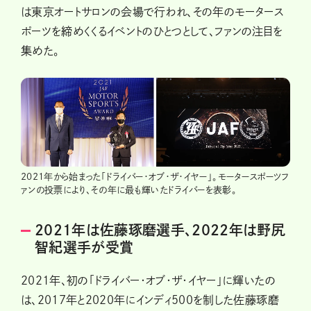
は東京オートサロンの会場で行われ、その年のモータース
ポーツを締めくくるイベントのひとつとして、ファンの注目を
集めた。
2021年から始まった「ドライバー・オブ・ザ・イヤー」。モータースポーツフ
ァンの投票により、その年に最も輝いたドライバーを表彰。
2021年は佐藤琢磨選手、2022年は野尻
智紀選手が受賞
2021年、初の「ドライバー・オブ・ザ・イヤー」に輝いたの
は、2017年と2020年にインディ500を制した佐藤琢磨