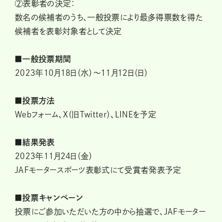
②表彰者の決定：
数名の候補者のうち、一般投票により最多得票数を得た
候補者を表彰対象者として決定
■一般投票期間
2023年10月18日（水）～11月12日（日）
■投票方法
Webフォーム、X（旧Twitter）、LINEを予定
■結果発表
2023年11月24日（金）
JAFモータースポーツ表彰式にて受賞者発表予定
■投票キャンペーン
投票にご参加いただいた方の中から抽選で、JAFモーター