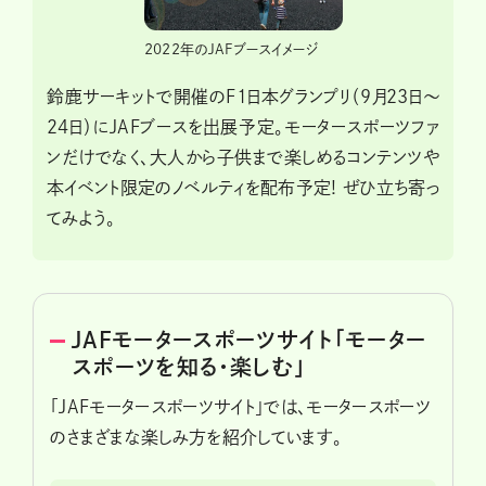
2022年のJAFブースイメージ
鈴鹿サーキットで開催のF1日本グランプリ（9月23日～
24日）にJAFブースを出展予定。モータースポーツファ
ンだけでなく、大人から子供まで楽しめるコンテンツや
本イベント限定のノベルティを配布予定! ぜひ立ち寄っ
てみよう。
JAFモータースポーツサイト「モーター
スポーツを知る・楽しむ」
「JAFモータースポーツサイト」では、モータースポーツ
のさまざまな楽しみ方を紹介しています。