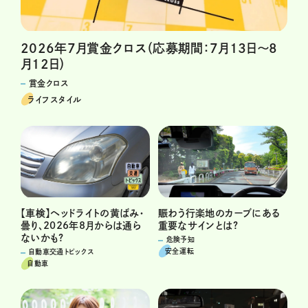
2026年7月賞金クロス（応募期間：7月13日～8
月12日）
賞金クロス
ライフスタイル
賑わう行楽地のカーブにある
【車検】ヘッドライトの黄ばみ・
重要なサインとは?
曇り、2026年8月からは通ら
ないかも?
危険予知
安全運転
自動車交通トピックス
自動車