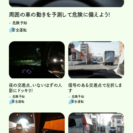
周囲の車の動きを予測して危険に備えよう!
危険予知
安全運転
信号のある交差点で左折しま
夜の交差点、いないはずの人
す
影にドッキリ！
危険予知
危険予知
安全運転
安全運転