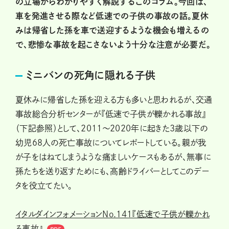
の立場からわかりやすく解説するこのコラム。今回は、
車を発進させる際など低速での子供の事故の話。夏休
みは帰省した孫を車で送迎するような機会も増えるの
で、悲惨な事故を起こさないよう十分な注意が必要だ。
ミニバンの死角に隠れる子供
夏休みに帰省した孫を迎える方も多いと思われるが、交通
事故総合分析センターが『低速で子供が轢かれる事故』
（下記参照）として、2011～2020年に起きた3歳以下の
幼児68人の死亡事故についてレポートしている。親が我
が子をはねてしまうような痛ましいケースもあるが、無事に
孫たちを送り返すためにも、高齢ドライバーとしてこのデー
タを役立てたい。
イタルダインフォメーションNo.141『低速で子供が轢かれ
る事故』