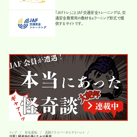
「JAFトレ」ことJAF交通安全トレーニングは、交
通安全教育用の教材をeラーニング形式で提
供するサイトです。
トップ
安全運転
高齢ドライバーのヒヤリハット
注意！ 帰省中の孫とクルマ事故