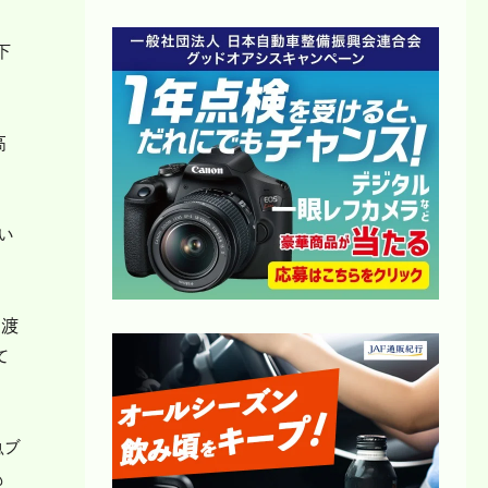
下
高
い
て渡
て
急ブ
も