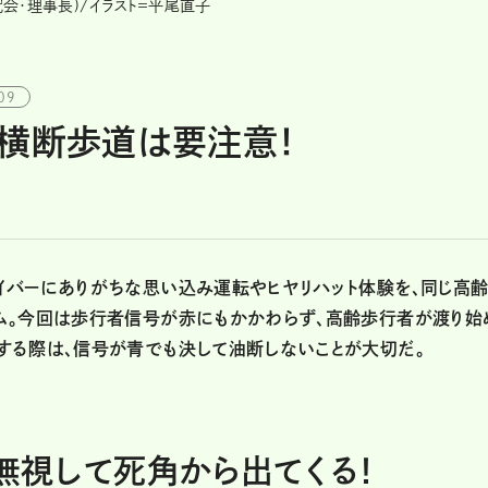
会･理事長)/イラスト＝平尾直子
09
横断歩道は要注意！
イバーにありがちな思い込み運転やヒヤリハット体験を、同じ高
ム。今回は歩行者信号が赤にもかかわらず、高齢歩行者が渡り始
する際は、信号が青でも決して油断しないことが大切だ。
無視して死角から出てくる！