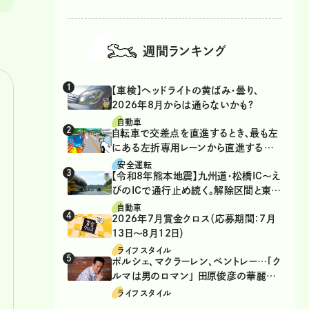
週間ランキング
【車検】ヘッドライトの黄ばみ・曇り、
2026年8月からは通らないかも?
自動車
自転車で交差点を直進するとき、最も左
にある左折専用レーンから直進するの
は、違反？
安全運転
【令和8年熊本地震】九州道・松橋IC～え
びのICで通行止め続く。解除区間と東九
州道の迂回ルート
自動車
2026年7月賞金クロス（応募期間：7月
13日～8月12日）
ライフスタイル
ポルシェ、マクラーレン、ベントレー…「ク
ルマは男のロマン」 田原俊彦の華麗な
る愛車遍歴
ライフスタイル