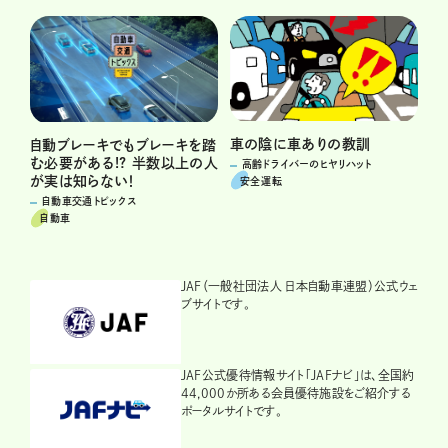
車の陰に車ありの教訓
自動ブレーキでもブレーキを踏
む必要がある!? 半数以上の人
高齢ドライバーのヒヤリハット
が実は知らない！
安全運転
自動車交通トピックス
自動車
JAF（一般社団法人 日本自動車連盟）公式ウェ
ブサイトです。
JAF公式優待情報サイト「JAFナビ」は、全国約
44,000か所ある会員優待施設をご紹介する
ポータルサイトです。