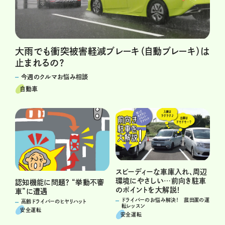
大雨でも衝突被害軽減ブレーキ（自動ブレーキ）は
止まれるの？
今週のクルマお悩み相談
自動車
スピーディーな車庫入れ、周辺
環境にやさしい…前向き駐車
認知機能に問題？ “挙動不審
のポイントを大解説！
車”に遭遇
ドライバーのお悩み解決！ 菰田潔の運
高齢ドライバーのヒヤリハット
転レッスン
安全運転
安全運転