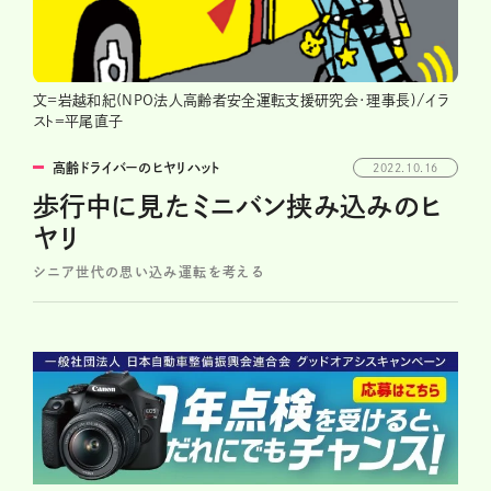
文=岩越和紀(NPO法人高齢者安全運転支援研究会･理事長)/イラ
スト＝平尾直子
高齢ドライバーのヒヤリハット
2022.10.16
歩行中に見たミニバン挟み込みのヒ
ヤリ
シニア世代の思い込み運転を考える