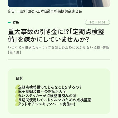
広告：一般社団法人日本自動車整備振興会連合会
特集
2024.10.01
重大事故の引き金に!?「定期点検整
備」を疎かにしていませんか?
いつもでも快適なカーライフを楽しむために欠かせない点検・整備
【第４回】
目次
定期点検整備ってどんなことをするの？
電子制御装置への対応も万全
丸いステッカーが点検整備済みの証
長期間使用しているクルマのための点検整備
グッドオアシスキャンペーン実施中！