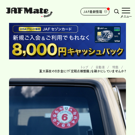
JAF最新情報
メニュー
トップ
自動車
特集
重大事故の引き金に!?「定期点検整備」を疎かにしていませんか?