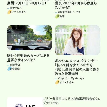
期間：7月13日～8月12日）
曇り、2026年8月からは通ら
ないかも?
賞金クロス
ライフスタイル
自動車交通トピックス
自動車
賑わう行楽地のカーブにある
重要なサインとは?
ポルシェ、カマロ、ゲレンデ…
「私って嫌な女だったかも
危険予知
安全運転
（笑）」。高岡早紀の人生に寄り
添った愛車遍歴
インタビューMy Garage
ライフスタイル
JAF（一般社団法人 日本自動車連盟）公式ウェ
ブサイトです。