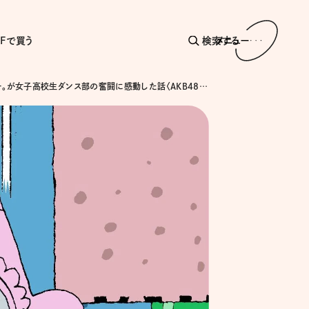
AFで買う
検索する
メニュー
キンタロー。が女子高校生ダンス部の奮闘に感動した話〈AKB48 / 初日〉