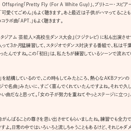
ing「Pretty Fly (For A White Guy)」、ブリトニー・スピア
yWorks「可愛くてごめん」もよく聴きます。あと最近は子供がハマってること
コラボ曲「APT.」もよく聴きます。
スタジアム 芸能人×高校生ダンス大会』（フジテレビ）に私も出演させ
入って3か月猛練習して、スタジオでダンス対決する番組で、私は千
たんですね。この「初日」は、私たちが練習しているシーンで流れて
」を結構しているので、この時もしてみたところ、熱心なAKBファンの
「マジで名曲」みたいに、すごく喜んでくれていたんですよね。それで久
いい曲だなと思って。「女の子が努力を重ねてやっとステージに立つ」
がんばることの尊さを思い出させてもらいましたね。練習でも全力
すよ。日常の中ではいろいろと流しちゃうこともあるけど、それじゃダ