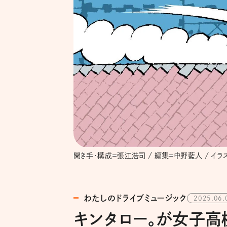
聞き手・構成＝張江浩司 / 編集＝中野藍人 / イラ
わたしのドライブミュージック
2025.06.
キンタロー。が女子