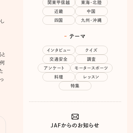
関東甲信越
東海・北陸
近畿
中国
四国
九州・沖縄
かし
テーマ
インタビュー
クイズ
ると
交通安全
調査
と何
アンケート
モータースポーツ
た
料理
レッスン
っ
特集
JAFからのお知らせ