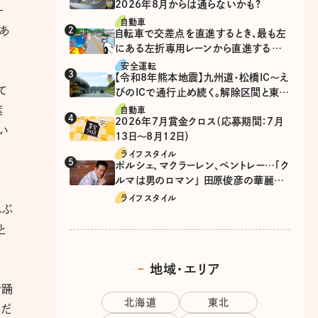
2026年8月からは通らないかも?
ー
自動車
もあ
自転車で交差点を直進するとき、最も左
にある左折専用レーンから直進するの
は、違反？
安全運転
【令和8年熊本地震】九州道・松橋IC～え
て
びのICで通行止め続く。解除区間と東九
州道の迂回ルート
葉
自動車
2026年7月賞金クロス（応募期間：7月
い
13日～8月12日）
ライフスタイル
ポルシェ、マクラーレン、ベントレー…「ク
ルマは男のロマン」 田原俊彦の華麗な
る愛車遍歴
ライフスタイル
しぶ
と
地域・エリア
で踊
北海道
東北
メだ