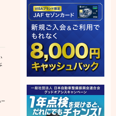
い
ぷ
ュー