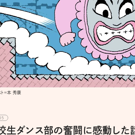
スト＝本 秀康
05
高校生ダンス部の奮闘に感動した