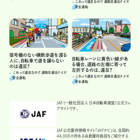
これって違反なの!? 道路交通法クイズ
安全運転
信号機のない横断歩道を渡る
自転車レーンに黄色い線があ
人に、自転車で道を譲らない
る場合、道路の左端に寄って
のは違反？
左折するのは、違反？
これって違反なの!? 道路交通法クイズ
これって違反なの!? 道路交通法クイズ
安全運転
安全運転
JAF（一般社団法人 日本自動車連盟）公式ウェ
ブサイトです。
JAF公式優待情報サイト「JAFナビ」は、全国約
44,000か所ある会員優待施設をご紹介する