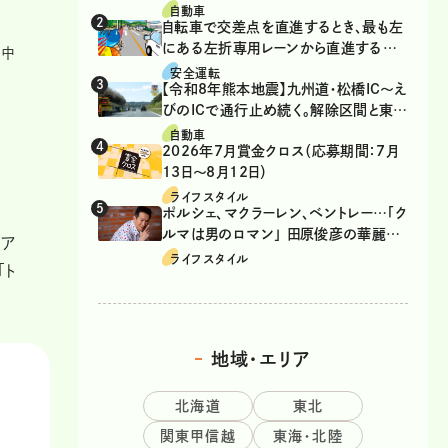
自動車
自転車で交差点を直進するとき、最も左
にある左折専用レーンから直進するの
と中
は、違反？
安全運転
【令和8年熊本地震】九州道・松橋IC～え
びのICで通行止め続く。解除区間と東九
州道の迂回ルート
自動車
2026年7月賞金クロス（応募期間：7月
13日～8月12日）
！
ライフスタイル
ポルシェ、マクラーレン、ベントレー…「ク
ルマは男のロマン」 田原俊彦の華麗な
（ア
る愛車遍歴
ライフスタイル
「ト
地域・エリア
北海道
東北
関東甲信越
東海・北陸