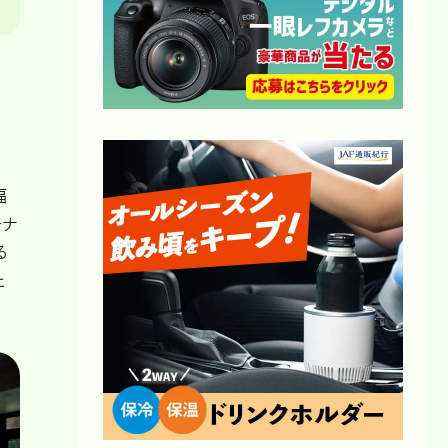
福
ーナ
る
た