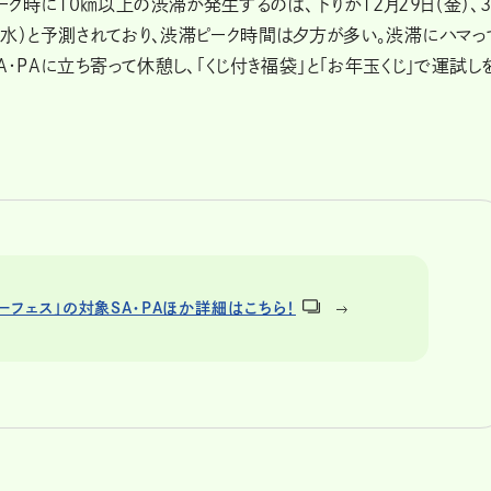
ク時に10㎞以上の渋滞が発生するのは、下りが12月29日（金）、3
、3日（水）と予測されており、渋滞ピーク時間は夕方が多い。渋滞にハマっ
A・PAに立ち寄って休憩し、「くじ付き福袋」と「お年玉くじ」で運試し
ヤーフェス」の対象SA・PAほか詳細はこちら！