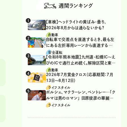
週間ランキング
【車検】ヘッドライトの黄ばみ・曇り、
2026年8月からは通らないかも?
ン
自動車
自転車で交差点を直進するとき、最も左
にある左折専用レーンから直進するの
は、違反？
安全運転
【令和8年熊本地震】九州道・松橋IC～え
びのICで通行止め続く。解除区間と東九
州道の迂回ルート
自動車
2026年7月賞金クロス（応募期間：7月
13日～8月12日）
ライフスタイル
ポルシェ、マクラーレン、ベントレー…「ク
ルマは男のロマン」 田原俊彦の華麗な
る愛車遍歴
ライフスタイル