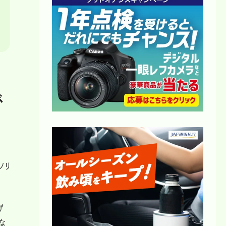
が
ド
ソリ
げ
な