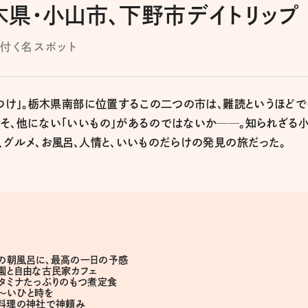
県・小山市、下野市デイトリップ
根付く名スポット
もつけ」。栃木県南部に位置するこの二つの市は、難読というほどで
そ、他にない「いいもの」があるのではないか──。知られざる
、グルメ、お風呂、人情と、いいものだらけの発見の旅だった。
の朝風呂に、最高の一日の予感
園と自由な古民家カフェ
タミナたっぷりのもつ煮定食
〜いひと時を
」料理の神社で神頼み