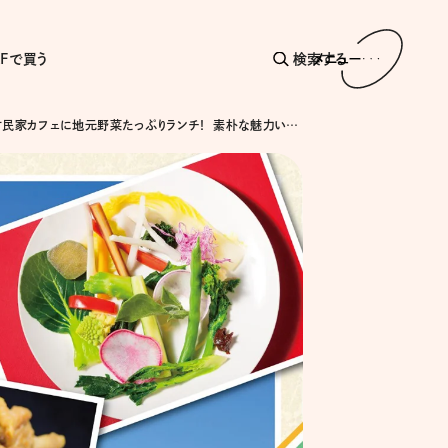
AFで買う
検索する
メニュー
朝風呂、古民家カフェに地元野菜たっぷりランチ！ 素朴な魅力いっぱいの栃木県・小山市、下野市デイトリップ