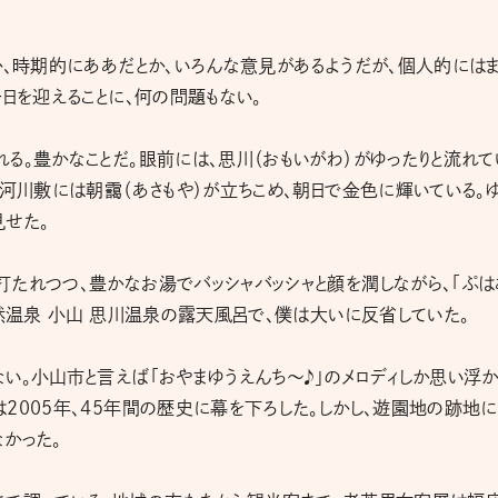
か、時期的にああだとか、いろんな意見があるようだが、個人的には
一日を迎えることに、何の問題もない。
る。豊かなことだ。眼前には、思川（おもいがわ）がゆったりと流れて
た河川敷には朝靄（あさもや）が立ちこめ、朝日で金色に輝いている。
見せた。
たれつつ、豊かなお湯でバッシャバッシャと顔を潤しながら、「ぷは
天然温泉 小山 思川温泉の露天風呂で、僕は大いに反省していた。
い。小山市と言えば「おやまゆうえんち～♪」のメロディしか思い浮
2005年、45年間の歴史に幕を下ろした。しかし、遊園地の跡地に
かった。