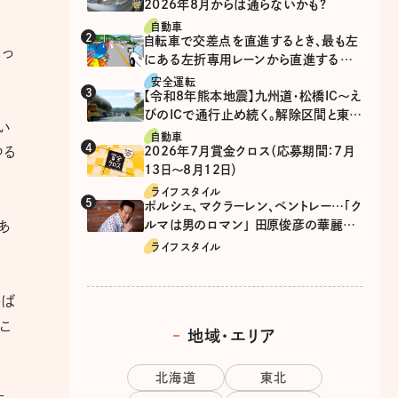
2026年8月からは通らないかも?
自動車
自転車で交差点を直進するとき、最も左
まっ
にある左折専用レーンから直進するの
は、違反？
安全運転
【令和8年熊本地震】九州道・松橋IC～え
びのICで通行止め続く。解除区間と東九
い
州道の迂回ルート
自動車
ゆる
2026年7月賞金クロス（応募期間：7月
13日～8月12日）
ライフスタイル
ポルシェ、マクラーレン、ベントレー…「ク
ルマは男のロマン」 田原俊彦の華麗な
あ
る愛車遍歴
ライフスタイル
かば
こ
地域・エリア
北海道
東北