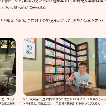
まで調っている。地域の方たちから観光客まで、老若男女客層は幅
ッとひとっ風呂浴びに来られる。
ことが確定である。予想以上の発見をめざして、爽やかに車を走らせ
ら湧出する天
ひとっ風呂浴び、畳の香りに満ちた休憩処でいちごソーダを飲みながら
情を変える思
ンガを読む。朝風呂だけに、二度寝の誘惑に打ち勝つのが大変だ…