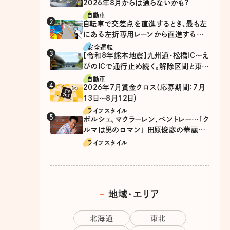
2026年8月からは通らないかも?
自動車
自転車で交差点を直進するとき、最も左
にある左折専用レーンから直進するの
は、違反？
安全運転
【令和8年熊本地震】九州道・松橋IC～え
びのICで通行止め続く。解除区間と東九
州道の迂回ルート
自動車
2026年7月賞金クロス（応募期間：7月
13日～8月12日）
ライフスタイル
ポルシェ、マクラーレン、ベントレー…「ク
ルマは男のロマン」 田原俊彦の華麗な
る愛車遍歴
ライフスタイル
地域・エリア
北海道
東北