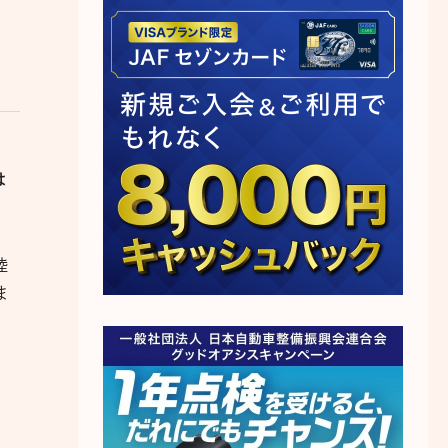
は
陸
ま