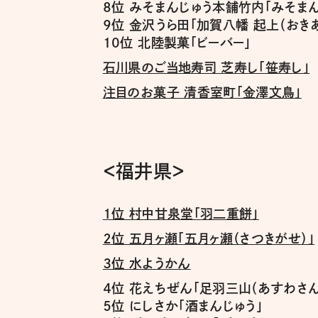
8位 みそまんじゅう本舗竹内「みそまん
9位 金沢うら田「加賀八幡 起上（おき
10位 北陸製菓「ビーバー」
石川県のご当地寿司 芝寿し「笹寿し」
注目のお菓子 清香室町「金澤文鳥」
＜福井県＞
１位 村中甘泉堂「羽二重餅」
２位 五月ヶ瀬「五月ヶ瀬（さつきがせ）」
３位 水ようかん
４位 花えちぜん「足羽三山（あすわさん
５位 にしさか「酒まんじゅう」