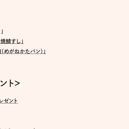
」
「焼鯖すし」
（めがねかたパン）」
ント＞
レゼント