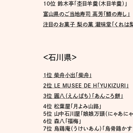
10位 鈴木亭「杢目羊羹（木目羊羹）」
富山県のご当地寿司 高芳「鱒の寿し」
注目のお菓子 梨の菓 瀧味堂「くれは
＜石川県＞
１位 柴舟小出「柴舟」
2位 LE MUSĒE DE H「YUKIZURI」
3位 圓八（えんぱち）「あんころ餅」
4位 松葉屋「月よみ山路」
5位 山中石川屋「娘娘万頭（にゃあにゃ
6位 森八「福梅」
7位 烏鶏庵（うけいあん）「烏骨鶏かす