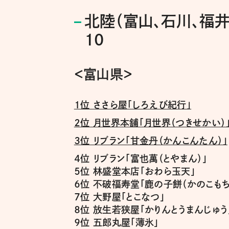
北陸（富山、石川、福
10
＜富山県＞
１位 ささら屋「しろえび紀行」
２位 月世界本舗「月世界（つきせかい）
３位 リブラン「甘金丹（かんこんたん）」
４位 リブラン「富也萬（とやまん）」
５位 林盛堂本店「おわら玉天」
６位 不破福寿堂「鹿の子餅（かのこもち
７位 大野屋「とこなつ」
８位 放生若狭屋「かりんとうまんじゅう
９位 五郎丸屋「薄氷」