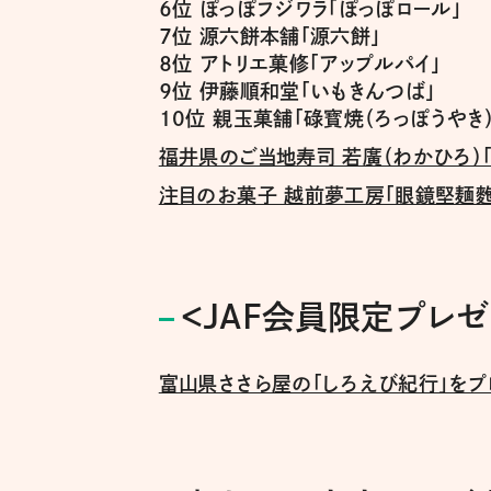
６位 ぽっぽフジワラ「ぽっぽロール」
７位 源六餅本舗「源六餅」
８位 アトリエ菓修「アップルパイ」
９位 伊藤順和堂「いもきんつば」
10位 親玉菓舗「碌寳焼（ろっぽうやき）
福井県のご当地寿司 若廣（わかひろ）
注目のお菓子 越前夢工房「眼鏡堅麺麭
＜JAF会員限定プレゼ
富山県ささら屋の「しろえび紀行」をプ