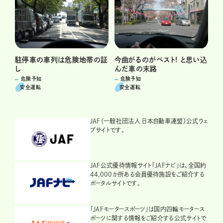
駐停車の車列は危険地帯の証
今曲がるのがベスト! と思い込
し
んだ車の末路
危険予知
危険予知
安全運転
安全運転
JAF（一般社団法人 日本自動車連盟）公式ウェ
ブサイトです。
JAF公式優待情報サイト「JAFナビ」は、全国約
44,000か所ある会員優待施設をご紹介する
ポータルサイトです。
「JAFモータースポーツ」は国内四輪モータース
ポーツに関する情報をご紹介する公式サイトで