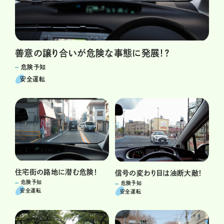
善意の譲り合いが危険な事態に発展！？
危険予知
安全運転
住宅街の路地に潜む危険！
信号の変わり目は油断大敵！
危険予知
危険予知
安全運転
安全運転