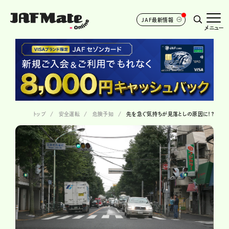
JAF最新情報
メニュー
トップ
安全運転
危険予知
先を急ぐ気持ちが見落としの原因に！？