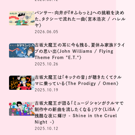
パンサー・向井が『#ふらっと』への挑戦を決め
た、タクシーで流れた一曲〈宮本浩次 / ハレル
ヤ〉
2026.06.05
古坂大魔王の耳に今も残る、夏休み家族ドライ
ブの思い出〈John Williams / Flying
Theme From "E.T."〉
2025.10.26
古坂大魔王は「キックの音」が聴きたくてクル
マに乗っている〈The Prodigy / Omen〉
2025.10.19
古坂大魔王が語る「ミュージシャンがクルマで
制作中の新曲を流したくなる」ワケ〈LiSA /
残酷な夜に輝け - Shine in the Cruel
Night -〉
2025.10.12