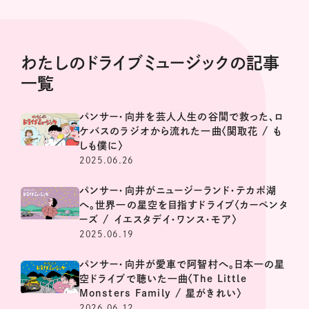
わたしのドライブミュージックの記事
一覧
パンサー・向井を芸人人生の谷間で救った、ロ
ケバスのラジオから流れた一曲〈関取花 / も
しも僕に〉
2025.06.26
パンサー・向井がニュージーランド・テカポ湖
へ。世界一の星空を目指すドライブ〈カーペンタ
ーズ / イエスタデイ・ワンス・モア〉
2025.06.19
パンサー・向井が愛車で阿智村へ。日本一の星
空ドライブで聴いた一曲〈The Little
Monsters Family / 星がきれい〉
2026.06.12