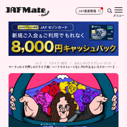
JAF最新情報
メニュー
トップ
ドライブ･旅行
わたしのドライブミュージック
マーティのイチ押しのドライブ曲！ ハードでストレートなJ-POP〈ももいろクローバーZ / MONONOFU NIPPON feat. 布袋寅泰〉