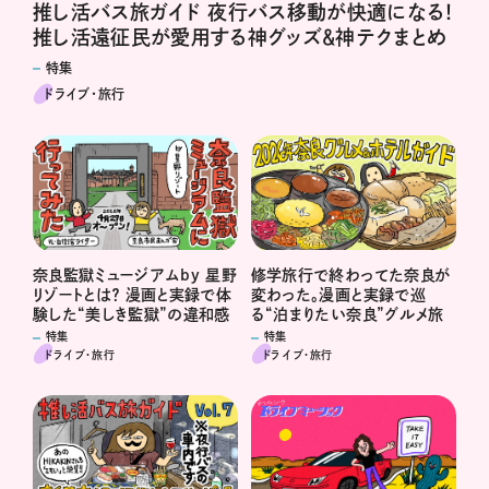
推し活バス旅ガイド 夜行バス移動が快適になる！
推し活遠征民が愛用する神グッズ＆神テクまとめ
特集
ドライブ･旅行
奈良監獄ミュージアムby 星野
修学旅行で終わってた奈良が
リゾートとは？ 漫画と実録で体
変わった。漫画と実録で巡
験した“美しき監獄”の違和感
る“泊まりたい奈良”グルメ旅
特集
特集
ドライブ･旅行
ドライブ･旅行