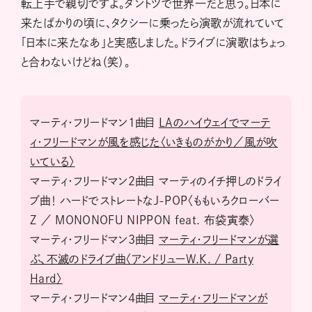
転上手で親切ですよ。ダントツで世界一だと思う。日本に
来たばかりの頃に、タクシーに乗ったら演歌が流れていて
「日本に来たなあ」と実感しました。ドライブに演歌はちょっ
と合わないけどね（笑）。
マーティ・フリードマン1曲目
LAのハイウェイでマーテ
ィ・フリードマンが風を感じた〈いきものがかり／風が吹
いている〉
マーティ・フリードマン2曲目 マーティのイチ押しのドライ
ブ曲！ ハードでストレートなJ-POP〈ももいろクローバー
Z ／ MONONOFU NIPPON feat. 布袋寅泰〉
マーティ・フリードマン3曲目
マーティ・フリードマンが選
ぶ、不滅のドライブ曲〈アンドリューW.K. / Party
Hard〉
マーティ・フリードマン4曲目
マーティ・フリードマンが