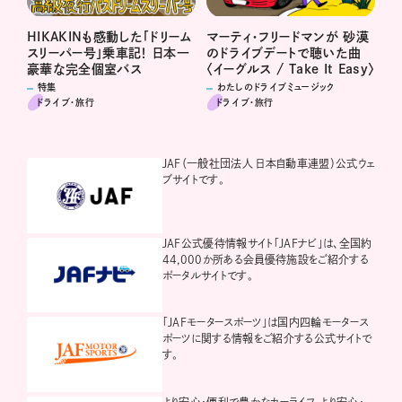
HIKAKINも感動した「ドリーム
マーティ・フリードマンが 砂漠
スリーパー号」乗車記！ 日本一
のドライブデートで聴いた曲
豪華な完全個室バス
〈イーグルス / Take It Easy〉
特集
わたしのドライブミュージック
ドライブ･旅行
ドライブ･旅行
JAF（一般社団法人 日本自動車連盟）公式ウェ
ブサイトです。
JAF公式優待情報サイト「JAFナビ」は、全国約
44,000か所ある会員優待施設をご紹介する
ポータルサイトです。
「JAFモータースポーツ」は国内四輪モータース
ポーツに関する情報をご紹介する公式サイトで
す。
より安心・便利で豊かなカーライフ、より安心・