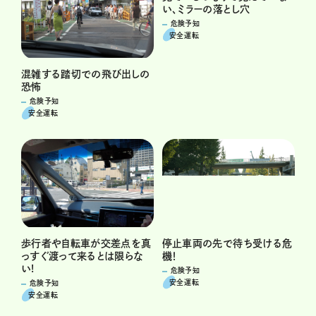
い、ミラーの落とし穴
危険予知
安全運転
混雑する踏切での飛び出しの
恐怖
危険予知
安全運転
歩行者や自転車が交差点を真
停止車両の先で待ち受ける危
っすぐ渡って来るとは限らな
機！
い!
危険予知
安全運転
危険予知
安全運転