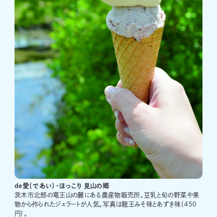
de愛（であい）・ほっこり 見山の郷
茨木市北部の竜王山の麓にある農産物販売所。豆乳と旬の野菜や果
物から作られたジェラートが人気。写真は龍王みそ味とあずき味（450
円）。