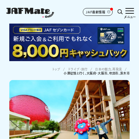
JAF最新情報
メニュー
トップ
ドライブ･旅行
日本の魅力、再発見
小澤征悦と行く、大阪府・大阪市、吹田市、茨木市