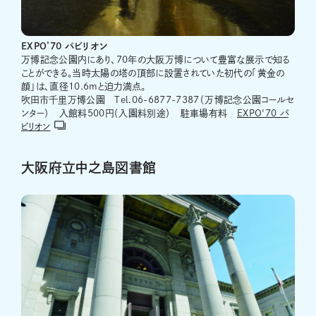
EXPO’70 パビリオン
万博記念公園内にあり、70年の大阪万博について豊富な展示で知る
ことができる。当時太陽の塔の頂部に設置されていた初代の「黄金の
顔」は、直径10.6mと迫力満点。
吹田市千里万博公園 Tel.06-6877-7387（万博記念公園コールセ
ンター） 入館料500円（入園料別途） 駐車場有料
EXPO'70 パ
ビリオン
大阪府立中之島図書館