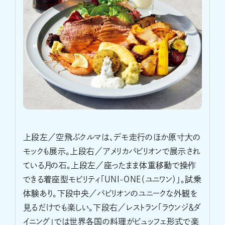
上段左／空飛ぶクルマは、デモ走行のほか原寸大の
モックも展示。上段右／アメリカパビリオンで展示され
ている月の石。上段左／座ったまま体重移動で操作
できる着座型モビリティ「UNI-ONE（ユニワン）」。試乗
体験あり。下段中央／パビリオンのユニークな外観を
見るだけでも楽しい。下段右／レストラン「ラウンジ＆ダ
イニング」では世界各国の料理がビュッフェ形式で楽