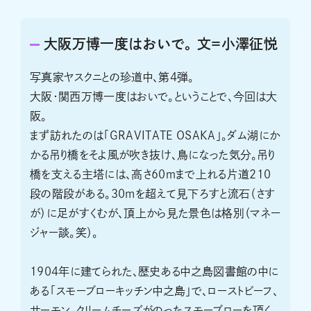
大阪万博一度はおいで。 文＝小澤征悦
写真家ヤスクニとの珍道中、第4弾。
大阪・関西万博一度はおいで。ということで、今回は大
阪。
まず訪れたのは「GRAVITATE OSAKA」。ダム湖にか
かる吊り橋をそよ風が吹き抜け、鳥になった気分。吊り
橋を支える主塔には、高さ60ｍまで上れる片道210
段の階段がある。30mを超えて見下ろすと流石（さす
が）に足がすくむが、頂上から見た景色は格別（マネー
ジャー談。笑）。
1904年に建てられた、歴史ある中之島図書館の中に
ある「スモーブローキッチン中之島」で、ローストビーフ、
サーモン、クリームチーズがのったスモーブローを頂く。