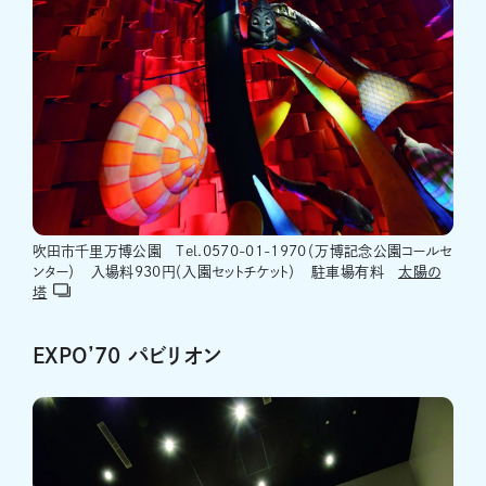
吹田市千里万博公園 Tel.0570-01-1970（万博記念公園コールセ
ンター） 入場料930円（入園セットチケット） 駐車場有料
太陽の
塔
EXPO’70 パビリオン