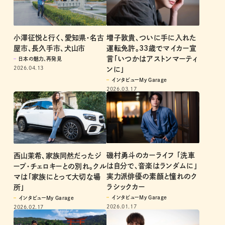
増子敦貴、ついに手に入れた
小澤征悦と行く、愛知県・名古
運転免許。33歳でマイカー宣
屋市、長久手市、犬山市
言「いつかはアストンマーティ
日本の魅力、再発見
2026.04.13
ンに」
インタビューMy Garage
2026.03.17
磯村勇斗のカーライフ 「洗車
西山茉希、家族同然だったジ
は自分で、音楽はランダムに」
ープ・チェロキーとの別れ。クル
実力派俳優の素顔と憧れのク
マは「家族にとって大切な場
ラシックカー
所」
インタビューMy Garage
インタビューMy Garage
2026.01.17
2026.02.17