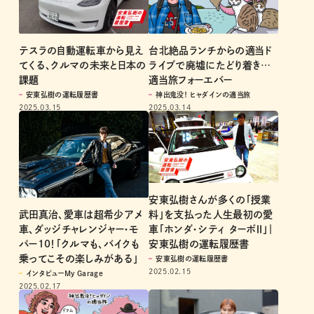
テスラの自動運転車から見え
台北絶品ランチからの適当ド
てくる、クルマの未来と日本の
ライブで廃墟にたどり着き…
課題
適当旅フォーエバー
安東弘樹の運転履歴書
神出鬼没！ ヒャダインの適当旅
2025.03.15
2025.03.14
安東弘樹さんが多くの「授業
武田真治、愛車は超希少アメ
料」を支払った人生最初の愛
車、ダッジチャレンジャー・モ
車「ホンダ・シティ ターボⅡ」｜
パー10！「クルマも、バイクも
安東弘樹の運転履歴書
乗ってこその楽しみがある」
安東弘樹の運転履歴書
2025.02.15
インタビューMy Garage
2025.02.17