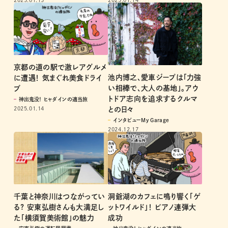
2025.01.15
京都の道の駅で激レアグルメ
池内博之、愛車ジープは「力強
に遭遇！ 気まぐれ美食ドライ
い相棒で、大人の基地」。アウ
ブ
トドア志向を追求するクルマ
神出鬼没！ ヒャダインの適当旅
2025.01.14
との日々
インタビューMy Garage
2024.12.17
洞爺湖のカフェに鳴り響く「ゲ
千葉と神奈川はつながってい
ットワイルド」！ ピアノ連弾大
る? 安東弘樹さんも大満足し
成功
た「横須賀美術館」の魅力