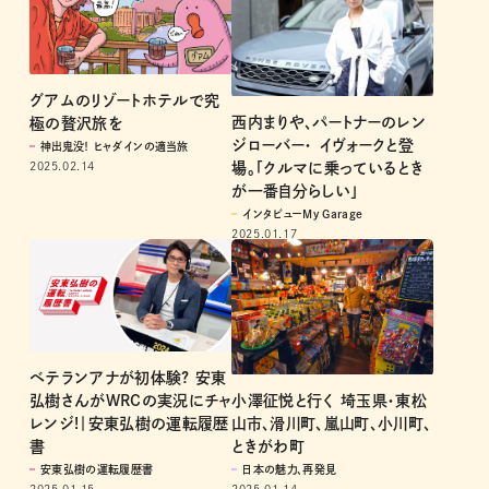
グアムのリゾートホテルで究
西内まりや、パートナーのレン
極の贅沢旅を
ジローバー・ イヴォークと登
神出鬼没！ ヒャダインの適当旅
2025.02.14
場。「クルマに乗っているとき
が一番自分らしい」
インタビューMy Garage
2025.01.17
ベテランアナが初体験? 安東
小澤征悦と行く 埼玉県・東松
弘樹さんがWRCの実況にチャ
山市、滑川町、嵐山町、小川町、
レンジ!｜安東弘樹の運転履歴
ときがわ町
書
日本の魅力、再発見
安東弘樹の運転履歴書
2025.01.14