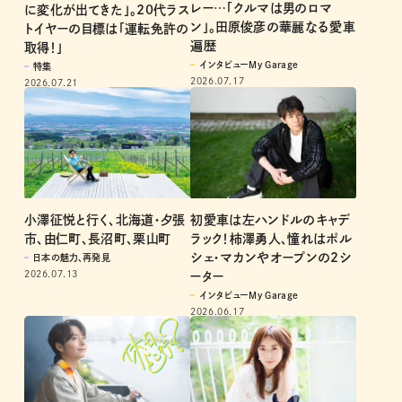
レー…「クルマは男のロマ
に変化が出てきた」。20代ラス
ン」。田原俊彦の華麗なる愛車
トイヤーの目標は「運転免許の
遍歴
取得！」
インタビューMy Garage
特集
2026.07.17
2026.07.21
小澤征悦と行く、北海道・夕張
初愛車は左ハンドルのキャデ
市、由仁町、長沼町、栗山町
ラック！柿澤勇人、憧れはポル
シェ・マカンやオープンの2シ
日本の魅力、再発見
2026.07.13
ーター
インタビューMy Garage
2026.06.17