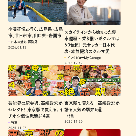
小澤征悦と行く、広島県・広島
スカイラインから始まった愛
市、廿日市市、山口県・岩国市
車遍歴…乗り継いだクルマは
日本の魅力、再発見
60台超！ 元サッカー日本代
2026.01.13
表・本並健治のクルマ愛
インタビューMy Garage
2025.12.17
芸能界の駅弁通、髙嶋政宏が
東京駅で買える！ 髙嶋政宏が
セレクト！ 東京駅で買える、イ
語る人気の駅弁５選
チオシ個性派駅弁4選
特集
2025.11.25
特集
2025.11.27