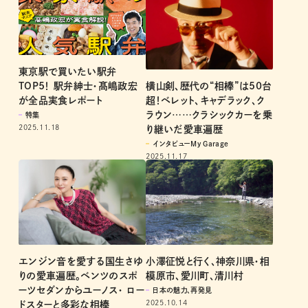
東京駅で買いたい駅弁
横山剣、歴代の“相棒”は50台
TOP5！ 駅弁紳士・髙嶋政宏
超！ベレット、キャデラック、ク
が全品実食レポート
ラウン……クラシックカーを乗
特集
2025.11.18
り継いだ愛車遍歴
インタビューMy Garage
2025.11.17
エンジン音を愛する国生さゆ
小澤征悦と行く、神奈川県・相
りの愛車遍歴。ベンツのスポ
模原市、愛川町、清川村
ーツセダンからユーノス・ ロー
日本の魅力、再発見
2025.10.14
ドスターと多彩な相棒