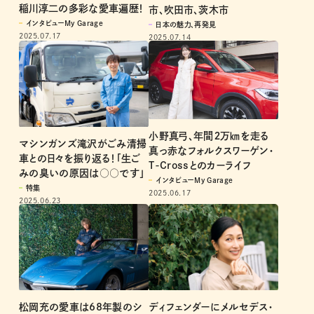
稲川淳二の多彩な愛車遍歴！
市、吹田市、茨木市
インタビューMy Garage
日本の魅力、再発見
2025.07.17
2025.07.14
小野真弓、年間２万㎞を走る
マシンガンズ滝沢がごみ清掃
真っ赤なフォルクスワーゲン・
車との日々を振り返る！「生ご
T-Crossとのカーライフ
みの臭いの原因は○○です」
インタビューMy Garage
特集
2025.06.17
2025.06.23
松岡充の愛車は68年製のシ
ディフェンダーにメルセデス・