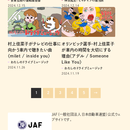
神出鬼没！ ヒャダインの適当旅
安東弘樹の運転履歴書
2024.12.14
2024.12.15
村上佳菜子がテレビの仕事に
オリンピック選手・村上佳菜子
向かう車内で聴きたい曲
が車内の時間を大切にする
〈milet / inside you〉
理由〈アデル / Someone
Like You〉
わたしのドライブミュージック
2024.11.26
わたしのドライブミュージック
2024.11.19
1
2
3
4
5
→
JAF（一般社団法人 日本自動車連盟）公式ウェ
ブサイトです。