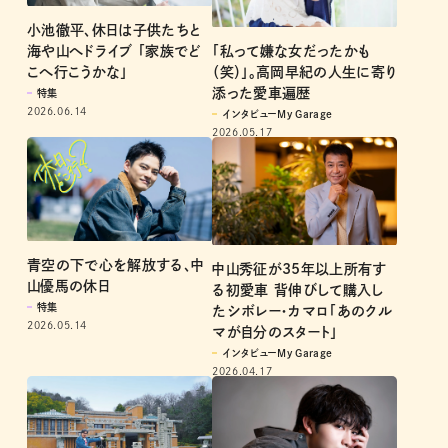
小池徹平、休日は子供たちと
「私って嫌な女だったかも
海や山へドライブ 「家族でど
（笑）」。高岡早紀の人生に寄り
こへ行こうかな」
添った愛車遍歴
特集
2026.06.14
インタビューMy Garage
2026.05.17
青空の下で心を解放する､中
中山秀征が35年以上所有す
山優馬の休日
る初愛車 背伸びして購入し
特集
たシボレー・カマロ「あのクル
2026.05.14
マが自分のスタート」
インタビューMy Garage
2026.04.17