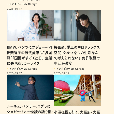
インタビューMy Garage
2025.10.17
桜田通、愛車の中はリラックス
BMW、ベンツにプジョー…羽
空間「クルマなしの生活なん
田美智子の歴代愛車は“多国
て考えられない」 免許取得で
籍”「国柄がすごく出る」 生活
生活が激変
に寄り添うカーライフ
インタビューMy Garage
インタビューMy Garage
2025.08.17
2025.09.17
ルーチェ、パンサー、コブラに
シェビーバン…怪談の語り部・
小澤征悦と行く、大阪府・大阪