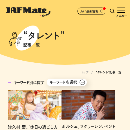
JAF最新情報
メニュー
“タレント”
記事一覧
トップ
"タレント"記事一覧
キーワードを選択
キーワード別に探す
ポルシェ、マクラーレン、ベント
譜久村 聖、「休日の過ごし方