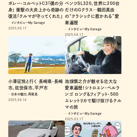
ボレー・コルベットC3「僕の分
ベンツSL320、世界に200台
身」 衝撃の大炎上から奇跡の
だけのGクラス…鶴田真由
復活「クルマが守ってくれた」
の“クラシックに惹かれる”愛
車遍歴
インタビューMy Garage
2025.05.17
インタビューMy Garage
2025.04.17
池畑慎之介が魅せる壮大な
小澤征悦と行く 長崎県・長崎
愛車遍歴！シトロエン・ベルラ
市、佐世保市、平戸市
ンゴ ロング＆フィアット・500
日本の魅力、再発見
2025.04.14
エレットリカで駆け抜けるクル
マの旅
インタビューMy Garage
2025.03.17