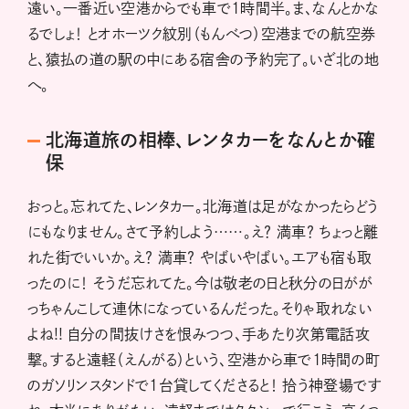
遠い。一番近い空港からでも車で1時間半。ま、なんとかな
るでしょ！ とオホーツク紋別（もんべつ）空港までの航空券
と、猿払の道の駅の中にある宿舎の予約完了。いざ北の地
へ。
北海道旅の相棒、レンタカーをなんとか確
保
おっと。忘れてた、レンタカー。北海道は足がなかったらどう
にもなりません。さて予約しよう……。え？ 満車？ ちょっと離
れた街でいいか。え？ 満車？ やばいやばい。エアも宿も取
ったのに！ そうだ忘れてた。今は敬老の日と秋分の日がが
っちゃんこして連休になっているんだった。そりゃ取れない
よね!! 自分の間抜けさを恨みつつ、手あたり次第電話攻
撃。すると遠軽（えんがる）という、空港から車で1時間の町
のガソリンスタンドで1台貸してくださると！ 拾う神登場です