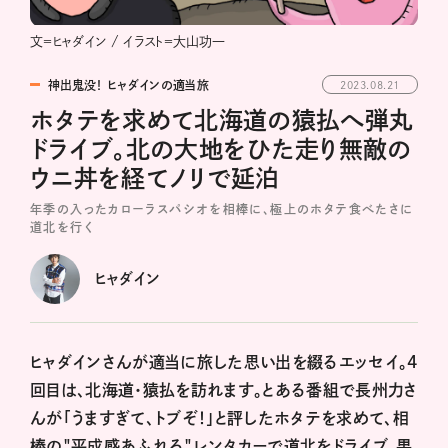
文＝ヒャダイン / イラスト＝大山功一
神出鬼没！ ヒャダインの適当旅
2023.08.21
ホタテを求めて北海道の猿払へ弾丸
ドライブ。北の大地をひた走り無敵の
ウニ丼を経てノリで延泊
年季の入ったカローラスパシオを相棒に、極上のホタテ食べたさに
道北を行く
ヒャダイン
ヒャダインさんが適当に旅した思い出を綴るエッセイ。4
回目は、北海道・猿払を訪れます。とある番組で長州力さ
んが「うますぎて、トブぞ！」と評したホタテを求めて、相
棒の"平成感あふれる"レンタカーで道北をドライブ。果