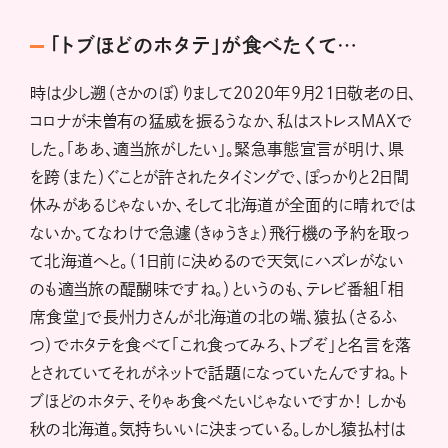
「トブほどのホタテ」が食べたくて…
時は少し遡（さかのぼ）りまして2020年9月21日敬老の日、
コロナが未曽有の猛威を振るうなか、私はストレスMAXで
した。「ああ、適当旅がしたい」。緊急事態宣言が明け、県
を跨（また）ぐことが許されたタイミングで、ぽっかりと2日間
休みがあるじゃないか、そして北海道が全面的に晴れでは
ないか。てなわけで急遽（きゅうきょ）飛行機の予約を取っ
て北海道へと。（1日前に決めるので天気にハズレがない
のも適当旅の醍醐味ですね。）というのも、テレビ番組「相
席食堂」で長州力さんが北海道の北の端、猿払（さるふ
つ）でホタテを食べて「これ食ってみろ、トブぞ」と名言を落
とされていてそれがネットで話題になっていたんですね。ト
ブほどのホタテ、そりゃあ食べたいじゃないですか！ しかも
秋の北海道。気持ちいいに決まっている。しかし猿払村は