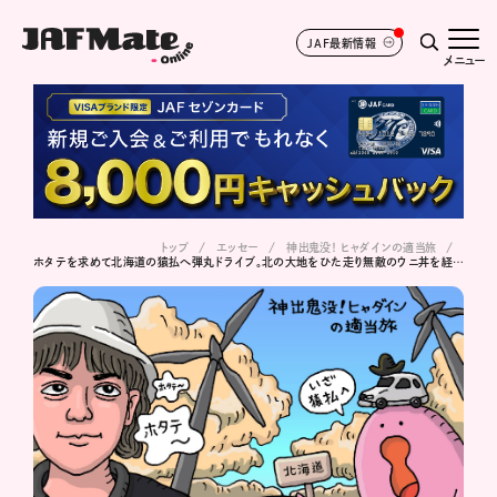
JAF最新情報
メニュー
トップ
エッセー
神出鬼没！ ヒャダインの適当旅
ホタテを求めて北海道の猿払へ弾丸ドライブ。北の大地をひた走り無敵のウニ丼を経てノリで延泊