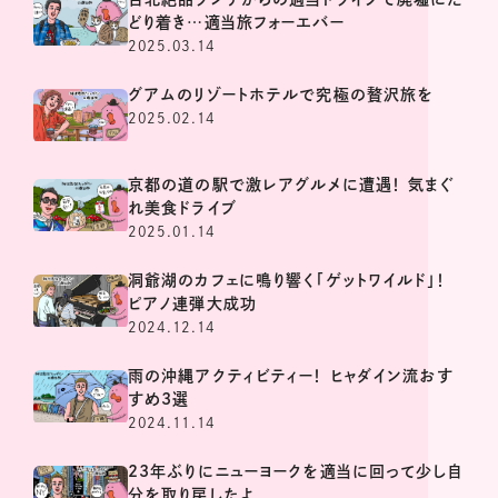
どり着き…適当旅フォーエバー
2025.03.14
グアムのリゾートホテルで究極の贅沢旅を
2025.02.14
京都の道の駅で激レアグルメに遭遇！ 気まぐ
れ美食ドライブ
2025.01.14
洞爺湖のカフェに鳴り響く「ゲットワイルド」！
ピアノ連弾大成功
2024.12.14
雨の沖縄アクティビティー！ ヒャダイン流おす
すめ3選
2024.11.14
23年ぶりにニューヨークを適当に回って少し自
分を取り戻したよ