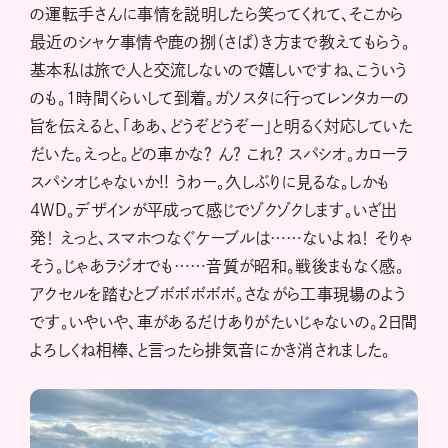
の運転手さんに事情を説明したら笑ってくれて、そこから
最近のシャケ事情や鹿の捌（さば）き方まで教えてもらう。
基本私は旅で人と交流しないので嬉しいですね、こういう
のも。1時間くらいして到着。ガソスタに行ってレンタカーの
旨を伝えると、「ああ、どうぞどうぞー」と明るく対応していた
だいた。えっと。どの車かな？ ん？ これ？ スパシオ。カローラ
スパシオじゃないか!! うわー。久しぶりに見るな。しかも
4WD。デザインが平成って感じでゾクゾクします。いざ出
発！ えっと、スマホつなぐケーブルは……ないよね！ そりゃ
そう。じゃあラジオでも……音質が昭和。戦後まもなく感。
アクセルを踏むとブボボボボボ。さながら工事現場のよう
です。いやいや、車があるだけありがたいじゃないの。2日間
よろしくね相棒、と言ったら排気音にかき消されました。