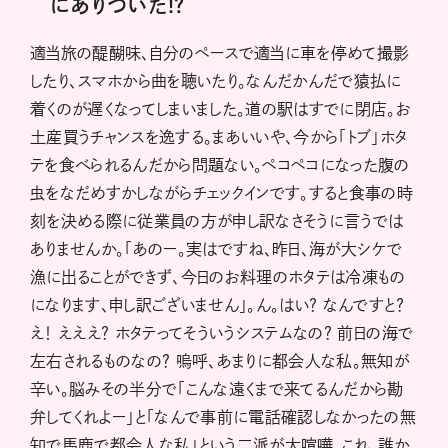
にありついた!?
適当旅の醍醐味、自分のペースで適当に車を停めて撮影
したり、スマホから曲を聴いたり。なんだかんだで猿払に
着くのが遅くなってしまいました。道の駅はすでに閉店。お
土産買うチャンスを逸する。まあいいや、今から「トブ」ホタ
テを食べられるんだから問題ない。ペコペコになった腹の
虫をなだめすかしながらチェックインです。すると食事の時
刻を決める際に従業員の方が申し訳なさそうに言うでは
ありませんか。「あのー。実はですね、昨日、海が大シケで
漁に出ることができず、今日のお料理のホタテは冷凍もの
になります、申し訳ございません」。ん。はい？ なんですと？
え！ えええ？ ホタテってそういうシステムなの？ 前日の海で
左右されるものなの？ 嗚呼、あまりに都会人な私。無知が
辛い。脳みその半分で「こんな遠くまで来てるんだから勘
弁してくれよー」と「なんで事前に電話確認しなかったの無
知で馬鹿で都会人な私」という二派が大喧嘩。これ、誰か