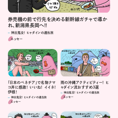
券売機の前で行先を決める新幹線ガチャで導か
れ、新潟県長岡へ!!
神出鬼没！ ヒャダインの適当旅
エッセー
「日本のベネチア」で名物ナマ
雨の沖縄アクティビティー！ ヒ
コ丼に感激！ いいね！ イイネ！
ャダイン流おすすめ3選
伊根！
神出鬼没！ ヒャダインの適当旅
エッセー
神出鬼没！ ヒャダインの適当旅
エッセー