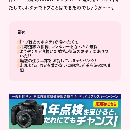
たして、ホタテでトブことはできたのでしょうか……。
目次
「トブほどのホタテ」が食べたくて…
北海道旅の相棒、レンタカーをなんとか確保
ようやくたどり着いた猿払。待望のホタテにありつ
いた!?
無敵の生ウニ丼を堪能してホタテリベンジ！
走れども走れども着かない目的地。延泊を決め旭川
泊