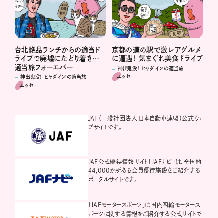
台北絶品ランチからの適当ド
京都の道の駅で激レアグルメ
ライブで廃墟にたどり着き…
に遭遇！ 気まぐれ美食ドライブ
適当旅フォーエバー
神出鬼没！ ヒャダインの適当旅
エッセー
神出鬼没！ ヒャダインの適当旅
エッセー
JAF（一般社団法人 日本自動車連盟）公式ウェ
ブサイトです。
JAF公式優待情報サイト「JAFナビ」は、全国約
44,000か所ある会員優待施設をご紹介する
ポータルサイトです。
「JAFモータースポーツ」は国内四輪モータース
ポーツに関する情報をご紹介する公式サイトで