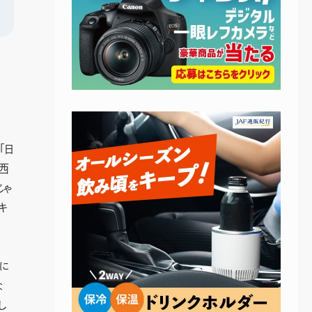
「日
西
じゃ
キ
に
な
し