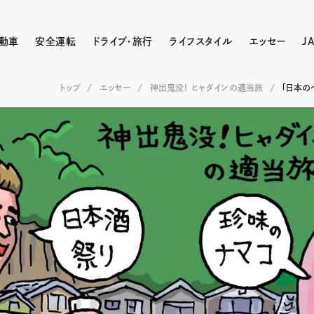
動車
安全運転
ドライブ・旅行
ライフスタイル
エッセー
J
トップ
エッセー
神出鬼没！ ヒャダインの適当旅
「日本の