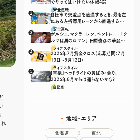
でやってはいけない休憩4選
安全運転
自転車で交差点を直進するとき、最も左
にある左折専用レーンから直進するの
は、違反？
安全運転
ポルシェ、マクラーレン、ベントレー…「ク
ルマは男のロマン」 田原俊彦の華麗な
る愛車遍歴
ライフスタイル
2026年7月賞金クロス（応募期間：7月
13日～8月12日）
ライフスタイル
【車検】ヘッドライトの黄ばみ・曇り、
2026年8月からは通らないかも?
自動車
ど
か
り
地域・エリア
ゃれ
北海道
東北