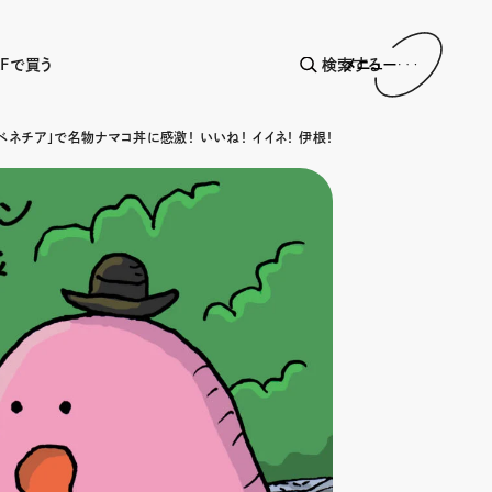
AFで買う
検索する
メニュー
ベネチア」で名物ナマコ丼に感激！ いいね！ イイネ！ 伊根！