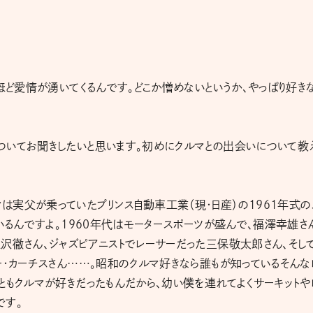
ほど愛情が湧いてくるんです。どこか憎めないというか、やっぱり好き
ついてお聞きしたいと思います。初めにクルマとの出会いについて教
実父が乗っていたプリンス自動車工業（現・日産）の1961年式の
いるんですよ。1960年代はモータースポーツが盛んで、福澤幸雄さ
沢徹さん、ジャズピアニストでレーサーだった三保敬太郎さん、そし
ー・カーチスさん……。昭和のクルマ好きなら誰もが知っているそんな
ともクルマが好きだったもんだから、幼い僕を連れてよくサーキットや
です。