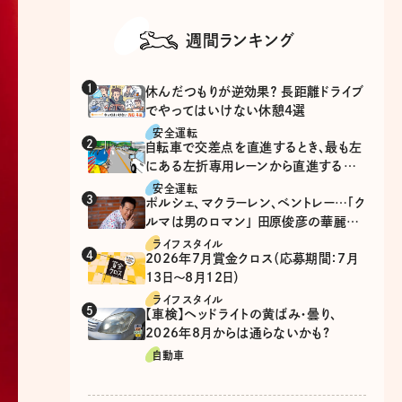
週間ランキング
休んだつもりが逆効果？ 長距離ドライブ
でやってはいけない休憩4選
安全運転
自転車で交差点を直進するとき、最も左
にある左折専用レーンから直進するの
は、違反？
安全運転
ポルシェ、マクラーレン、ベントレー…「ク
ルマは男のロマン」 田原俊彦の華麗な
る愛車遍歴
ライフスタイル
2026年7月賞金クロス（応募期間：7月
13日～8月12日）
ライフスタイル
【車検】ヘッドライトの黄ばみ・曇り、
2026年8月からは通らないかも?
自動車