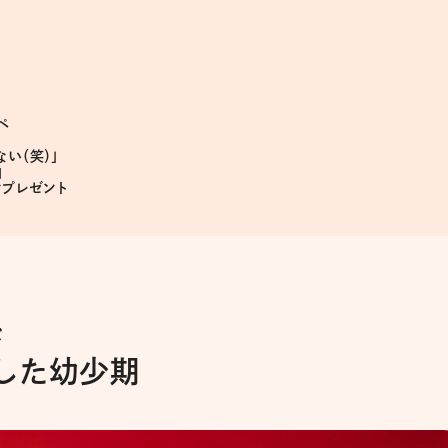
ペ
い（笑）」
曲
ンプレゼント
き
した幼少期