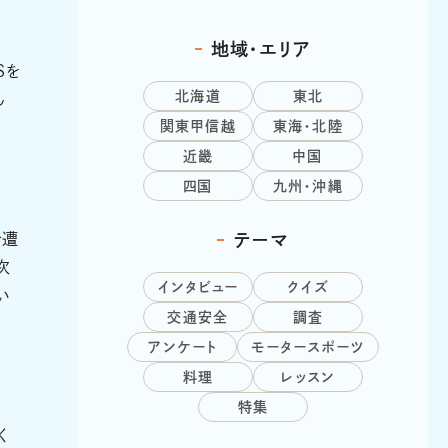
地域・エリア
Sを
北海道
東北
ん
関東甲信越
東海・北陸
近畿
中国
四国
九州・沖縄
で遭
テーマ
次
インタビュー
クイズ
い
交通安全
調査
アンケート
モータースポーツ
料理
レッスン
特集
く