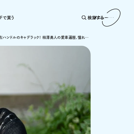
AFで買う
検索する
メニュー
初愛車は左ハンドルのキャデラック！ 柿澤勇人の愛車遍歴、憧れはポルシェ・マカンやオープンの2シーター