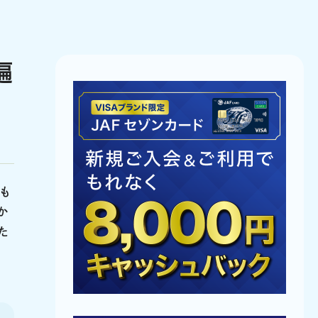
遍
も
か
た