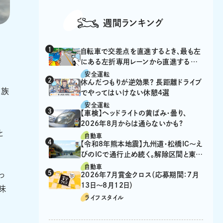
週間ランキング
自転車で交差点を直進するとき、最も左
にある左折専用レーンから直進するの
は、違反？
安全運転
休んだつもりが逆効果？ 長距離ドライブ
家族
でやってはいけない休憩4選
安全運転
【車検】ヘッドライトの黄ばみ・曇り、
2026年8月からは通らないかも?
と
自動車
【令和8年熊本地震】九州道・松橋IC～え
びのICで通行止め続く。解除区間と東九
州道の迂回ルート
自動車
っ
2026年7月賞金クロス（応募期間：7月
13日～8月12日）
味
ライフスタイル